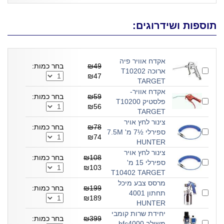
תוספות ושידרוגים:
אקדח אוויר פיה
₪49
בחר כמות:
ארוכה T10202
₪47
TARGET
אקדח אוויר-
₪59
בחר כמות:
פלסטיק T10200
₪56
TARGET
צינור לחץ אויר
₪78
בחר כמות:
ספירלי ½7 מ' 7.5M
₪74
HUNTER
צינור לחץ אויר
₪108
בחר כמות:
ספירלי 15 מ'
₪103
T10402 TARGET
מרסס צבע מיכל
₪199
בחר כמות:
תחתון 4001
₪189
HUNTER
יחידת שרות קומבי
₪399
בחר כמות:
משולב bfc4000