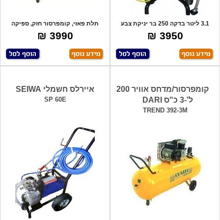
3.1 ליטר בדקה 250 בר יניקת צבע
תלת פאזי, קומפרסור חזק, ספיקה
דיאפרגמה
לדקה 320 ל
3990 ₪
3950 ₪
קומפרסור/מדחס אוויר 200
איירלס חשמלי SEIWA
ל'-3 כ"ס DARI
SP 60E
TREND 392-3M