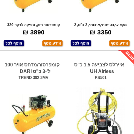
מקצועי,בטיחותי,איכותי, 2 כ"ס, 2
קומפרסור חזק, ספיקה לדקה 320
בוכנות,
ליטר, לחץ א
3890 ₪
3350 ₪
איירלס לצביעה 1.5 כ"ס
קומפרסור/מדחס אויר 100
UH Airless
ל'-3 כ"ס DARI
TREND-392-3MV
PS501