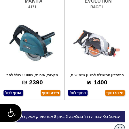
MAKITA
EVOLUTION
4131
RAGE1
הפיתרון המושלם למגוון שימושים,
מקצועי, איכותי, 1100W כולל להב
הכל עם או
וידיה למת
2390 ₪
1400 ₪
עמיטל
כלי עבודה
רח' המלאכה 2 ביתן 8 א.ת פארק אפק, ראש העין