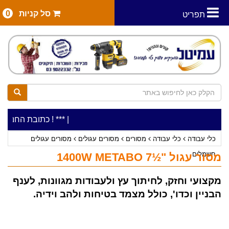
סל קניות
0
תפריט
|
***כלי עבודה להשכרה בתעריף יומי משתלם ! ***
***כתובת החנות: רח' המלאכה 2, ביתן 8 (כניסה 
כלי עבודה
כלי עבודה
מסורים
מסורים עגולים
מסורים עגולים
חשמלים
מסור עגול "½7 1400W METABO
מקצועי וחזק, לחיתוך עץ ולעבודות מגוונות, לענף
הבניין וכדו', כולל מצמד בטיחות ולהב וידיה.