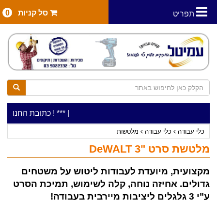
סל קניות
0
תפריט
|
***כלי עבודה להשכרה בתעריף יומי משתלם ! ***
***כתובת החנות: רח' המלאכה 2, ביתן 8 (כניסה מרח'
כלי עבודה
כלי עבודה
מלטשות
מלטשת סרט "3 DeWALT
מקצועית, מיועדת לעבודות ליטוש על משטחים
גדולים. אחיזה נוחה, קלה לשימוש, תמיכת הסרט
ע"י 3 גלגלים ליציבות מיירבית בעבודה!