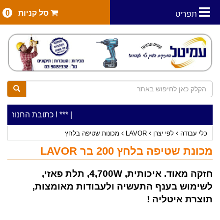
סל קניות
0
תפריט
|
***כלי עבודה להשכרה בתעריף יומי משתלם ! ***
***כתובת החנות: רח' המלאכה 2, ביתן 8 (כניסה מרח' עמ
כלי עבודה
לפי יצרן
LAVOR
מכונות שטיפה בלחץ
מכונת שטיפה בלחץ 200 בר LAVOR
חזקה מאוד. איכותית, 4,700W, תלת פאזי,
לשימוש בענף התעשיה ולעבודות מאומצות,
תוצרת איטליה !