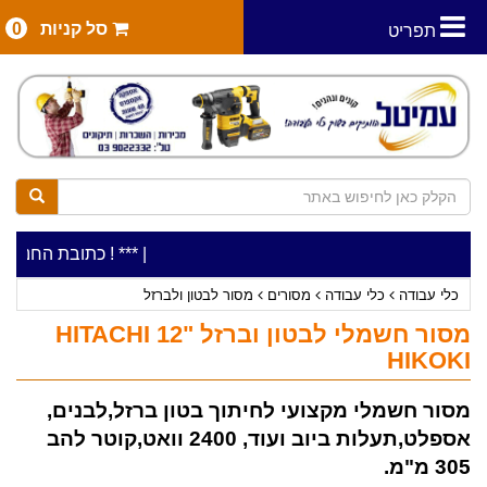
סל קניות
0
תפריט
|
***כלי עבודה להשכרה בתעריף יומי משתלם ! ***
***כתובת החנות: רח' המלאכה 2, ביתן 8 (כניסה 
כלי עבודה
כלי עבודה
מסורים
מסור לבטון ולברזל
מסור חשמלי לבטון וברזל "12 HITACHI
HIKOKI
מסור חשמלי מקצועי לחיתוך בטון ברזל,לבנים,
אספלט,תעלות ביוב ועוד, 2400 וואט,קוטר להב
305 מ"מ.