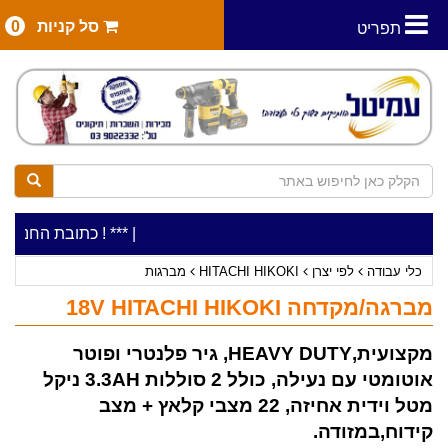
סל קניות
0
תפריט
|
***כלי עבודה להשכרה בתעריף יומי משתלם ! ***
***כתובת החנות: רח' המלאכה 2, ביתן 8 (כניסה מ
כלי עבודה
לפי יצרן
HITACHI HIKOKI
מברגות
מברגה/מקדחה 18V HITACHI HIKOKI
מקצועית,HEAVY DUTY, גיר פלנטרי ופוטר
אוטומטי עם נעילה, כולל 2 סוללות 3.3AH ניקל
מטל וידית אחיזה, 22 מצבי קלאץ + מצב
קידוח,במזודה.