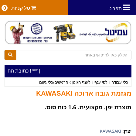
סל קניות
0
תפריט
|
***כלי עבודה להשכרה בתעריף יומי משתלם ! ***
***כתובת החנות: רח' המלאכה 2, ביתן 8 (כניס
כלי עבודה
לפי ענף
לענף הגינון
חרמשים/כלי גיזום
מגזמת גובה ארוכה KAWASAKI
תוצרת יפן. מקצועית. 1.6 כוח סוס.
יצרן:
KAWASAKI