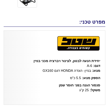
מפרט טכני:
יחידת הנעה לבטון, לצינור ויברציה מכני בנזין
דגם:
A-6
מנוע:
בנזין- הונדה HONDA דגם GX160
הספק מנוע:
5.5 כ"ס
סנסור הגנה בפני חוסר שמן
משקל:
25 ק"ג