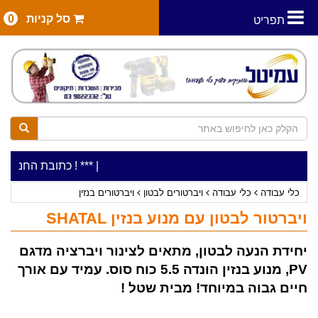
סל קניות
0
תפריט
|
***כלי עבודה להשכרה בתעריף יומי משתלם ! ***
***כתובת החנות: רח' המלאכה 2, ביתן 8 (כניסה מר
כלי עבודה
כלי עבודה
ויברטורים לבטון
ויברטורים בנזין
ויברטור לבטון עם מנוע בנזין SHATAL
יחידת הנעה לבטון, מתאים לצינור ויברציה מדגם
PV, מנוע בנזין הונדה 5.5 כוח סוס. עמיד עם אורך
חיים גבוה במיוחד! מבית שטל !