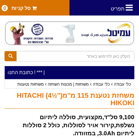
סל קניות
0
תפריט
|
***כלי עבודה להשכרה בתעריף יומי משתלם ! ***
***כתובת החנות: רח' המלאכה 2, ביתן 8 (כניסה מרח'
כלי עבודה
כלי עבודה
משחזות | מכונות השחזה
משחזות נטענות
משחזת נטענת 115 מ"מ("½4) HITACHI
HIKOKI
9,100 סל"ד,מקצועית, סוללה ליתיום
נשלפת,קירור אויר לסוללות, כולל 2 סוללות
ליתיום 3.0Ah, במזוודה.