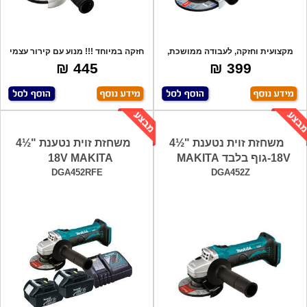
מקצועית וחזקה, לעבודה ממושכת,
חזקה במיוחד !!! מנוע עם קירור עצמי
גוף צר במי
להקלה
445 ₪
399 ₪
משחזת זוית נטענת "½4
משחזת זוית נטענת "½4
18V-גוף בלבד MAKITA
18V MAKITA
DGA452RFE
DGA452Z