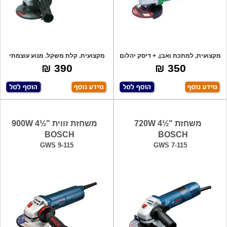
מקצועית, למתכת ואבן. + דיסק יהלום
מקצועית. קלת משקל. מנוע עוצמתי
- מתנה
איכותי עם
390 ₪
350 ₪
משחזת "½4 720W
משחזת זווית "½4 900W
BOSCH
BOSCH
GWS 9-115
GWS 7-115