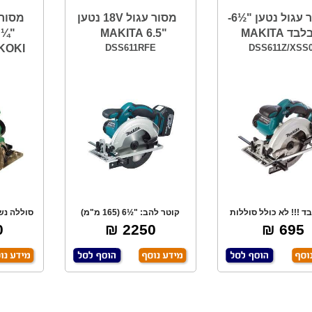
מסור עגול נטען "½6-
מסור עגול 18V נטען
ד MAKITA
"6.5 MAKITA
KOKI
DSS611RFE
DSS611Z/XSS
ד !!! לא כולל סוללות
קוטר להב: "½6 (165 מ"מ)
!!! 18V. מה
מהירות סיבוב:2
h
₪
2250 ₪
695 ₪