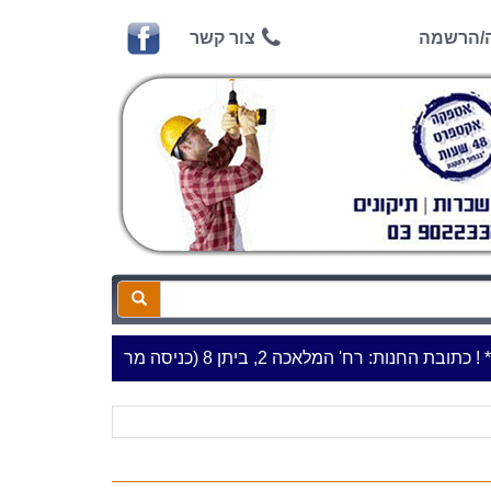
ה/הרשמה
צור קשר
החנות: רח' המלאכה 2, ביתן 8 (כניסה מרח' עמל 5) א.ת.פארק אפק, ראש העין***