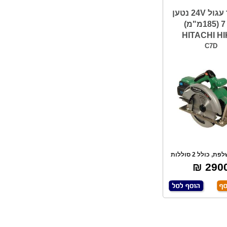
מסור עגול 24V נטען
"¼ 7 (185מ"מ)
HITACHI HI
C7D
סוללה נשלפת, כולל 2 סוללות
3.3A , כולל
2900 