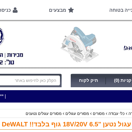
ייה בטוחה
מבצעים
כניס
ניות (0)
תיק לקוח
|
***כלי עבודה להשכרה בתעריף יומי משתלם ! ***
***כתובת 
דה
כלי עבודה
מסורים
מסורים עגולים
מסורים עגולים נטענים
"6.5 18V/20V גוף בלבד!! DeWALT