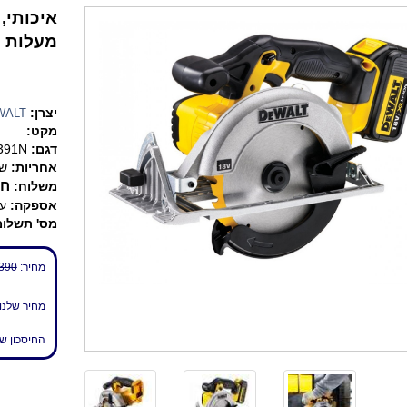
מעלות וב- 45 מעלות. ג
יצרן:
WALT
מקט:
דגם:
391N
אחריות:
שנ
חי
משלוח:
אספקה:
עד 7 
מס' תשלומ
מחיר:
390 ₪
מחיר שלנו
החיסכון ש