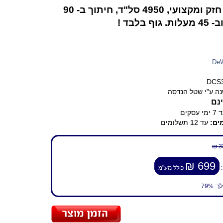
איכותי, חזק ומקצועי, 4950 סל"ד, חיתוך ב- 90
וף בלבד !
De
DCS
ה ע"י שטל הנדסה
נם
ימי עסקים
ים:
עד 12 תשלומים
3
699 ₪
:
כולל מע"מ
לך:
79%