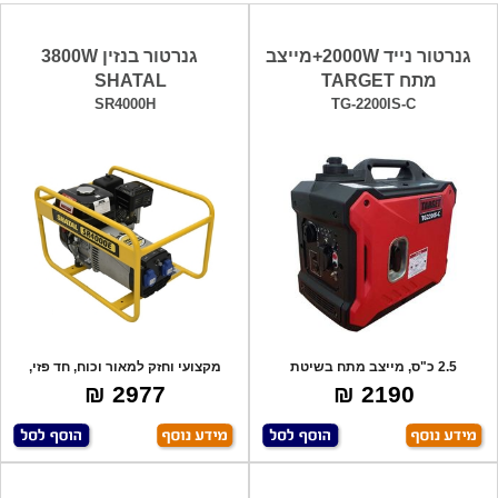
גנרטור נייד 2000W+מייצב
גנרטור בנזין 3800W
מתח TARGET
SHATAL
SR4000H
TG-2200IS-C
2.5 כ"ס, מייצב מתח בשיטת
מקצועי וחזק למאור וכוח, חד פזי,
האינוורטר, מיוח
230V, מנ
2977 ₪
2190 ₪