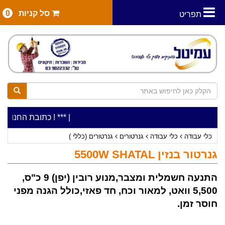
סל קניות
0
תפריט
|
***כלי עבודה להשכרה בתעריף יומי משתלם ! ***
***כתובת החנות: רח' המלאכה 2, ביתן 8 (כניסה מרח
כלי עבודה
כלי עבודה
גנרטורים
גנרטורים (כללי )
גנרטור בנזין 5500W SHATAL
התנעה חשמלית ומצבר,מנוע רובין (יפן) 9 כ"ס,
5,500 וואט, למאור וכח, חד פאזי,כולל הגנה מפני
חוסר זמן.