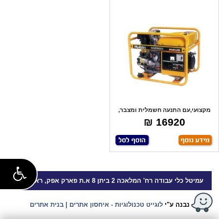
מקצועי,עם התנעה חשמלית ומצבר,
8.5 כ"ס, מ
16920 ₪
עמיטל
כלי עבודה
רח' המלאכה 2 ביתן 8 א.ת פארק אפק, ראש העין
נבנה ע"י
לוגייט טכנולוגיות - איחסון אתרים | בנית אתרים