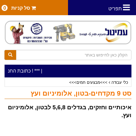
סל קניות
0
תפריט
|
***כלי עבודה להשכרה בתעריף יומי משתלם ! ***
***כתובת החנות: רח' המלאכה 2, ביתן 8 (כניסה מר
כלי עבודה
>>>מבצעים חמים>>>
סט 9 מקדחים-בטון, אלומיניום ועץ
איכותיים וחזקים, בגדלים 5,6,8 לבטון, אלומיניום
ועץ.