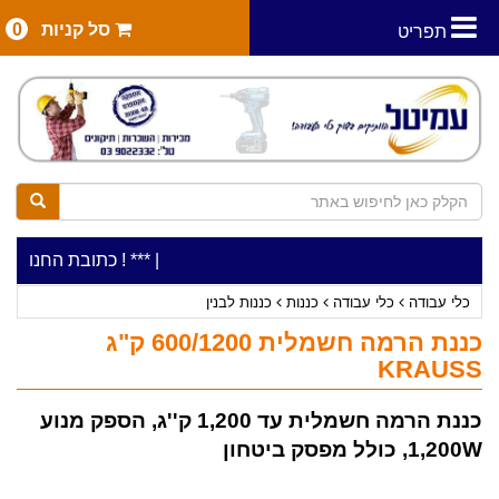
סל קניות
0
תפריט
|
***כלי עבודה להשכרה בתעריף יומי משתלם ! ***
***כתובת החנות: רח' המלאכה 2, ביתן 8 (כניסה מרח' 
כלי עבודה
כלי עבודה
כננות
כננות לבנין
כננת הרמה חשמלית 600/1200 ק"ג
KRAUSS
כננת הרמה חשמלית עד 1,200 ק''ג, הספק מנוע
1,200W, כולל מפסק ביטחון