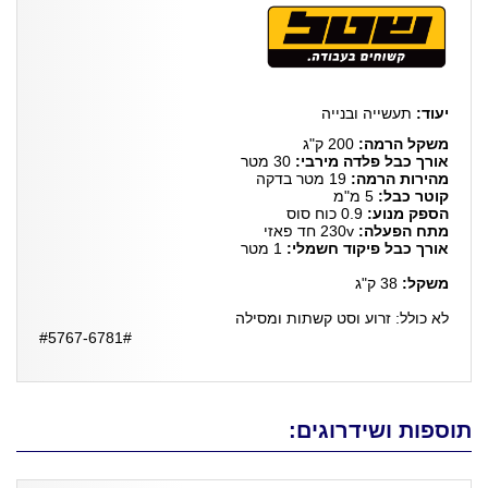
יעוד:
תעשייה ובנייה
משקל הרמה:
200 ק"ג
אורך כבל פלדה מירבי:
30 מטר
מהירות הרמה:
19 מטר בדקה
קוטר כבל:
5 מ"מ
הספק מנוע:
0.9 כוח סוס
מתח הפעלה:
230v חד פאזי
אורך כבל פיקוד חשמלי:
1 מטר
משקל:
38 ק"ג
לא כולל: זרוע וסט קשתות ומסילה
#5767-6781#
תוספות ושידרוגים: