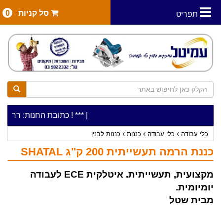
סל קניות
0
תפריט
|
***כלי עבודה להשכרה בתעריף יומי משתלם ! ***
***כתובת החנות: רח' המלאכה 2, ביתן 8 (כניסה מרח' עמל 5) א.ת.פארק
כלי עבודה
כלי עבודה
כננות
כננות לבנין
כננת הרמה תעשייתית 200 ק"ג SHATAL
מקצועית, תעשייתית. איטלקית ECE לעבודה
יומיומית.
מבית שטל