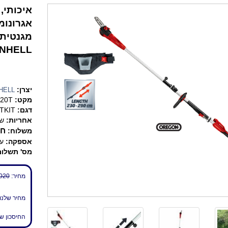
איכותי, 
אגרונומ
מגנטית 
EINHELL, שנתיים אח
יצרן:
HELL
מקט:
20T
דגם:
TKIT
אחריות:
שנ
חי
משלוח:
אספקה:
עד 7 
מס' תשלומ
מחיר:
020 ₪
מחיר שלנו
החיסכון ש