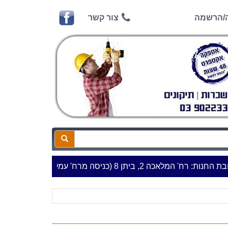
ה/הרשמה
צור קשר
ביתן 8 (כניסה מרח' עמל 5) א.ת.פארק אפק, ראש העין***