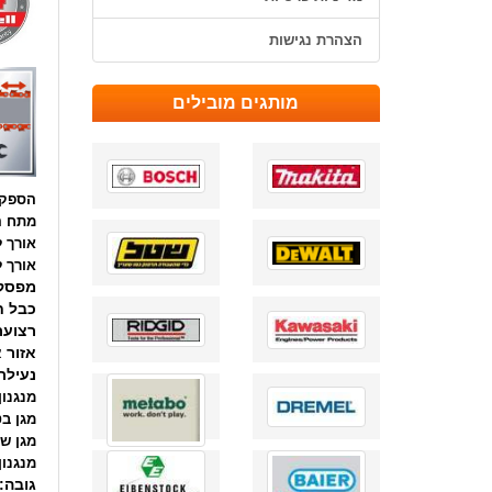
הצהרת נגישות
מותגים מובילים
הספק 
מתח ה
אורך 
אורך ל
מפסק
כבל ח
רצועת
אזור 
נעילת
מנגנון
מגן ב
מגן ש
מנגנו
גובה: