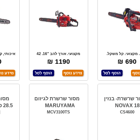
. מקצועי. קל משקל.
מקצועי. אורך להב "16. 42
איכותי, ק
אחיזה נוחה ביד
סמ"ק. מערכת הצת
250
₪
1190 ₪
690 ₪
ר שרשרת- בנזין
מסור שרשרת לגיזום
מסור
MARUYAMA
I
MCV3100TS
CS4600