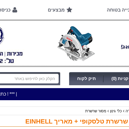
ייה בטוחה
מבצעים
כניס
ניות (0)
תיק לקוח
|
***כלי עבודה להשכרה בתעריף יומי משתלם ! ***
***כתובת החנות: רח' המלאכה 2, 
דה
כלי גינון
מסור שרשרת
רשרת טלסקופי + מאריך EINHELL