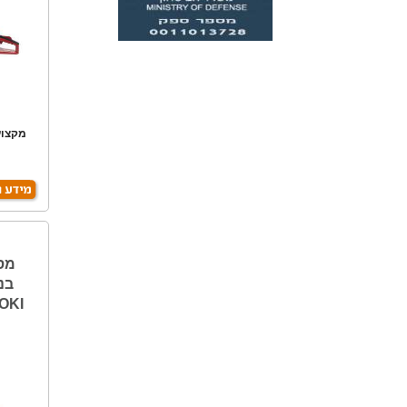
ה
OKI