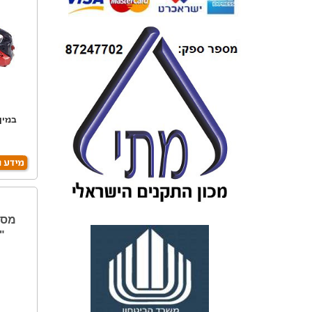
בנזין
ל
מסו
"18 NOVAX