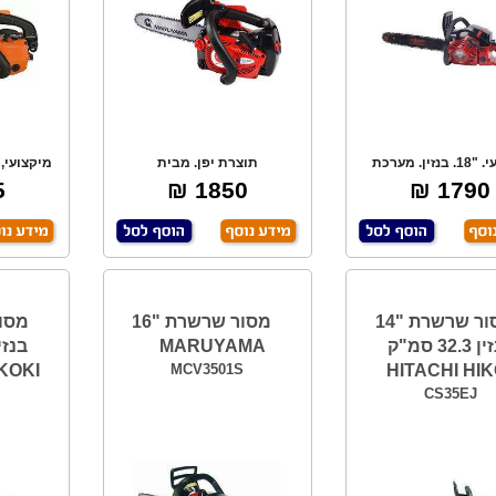
מקצועי. "18. בנזין. מערכת
תוצרת יפן. מבית
מיקצועי, 
צתה אלקטרונית
MARUYAMA. חזק, קל משקל ו
א
₪
1850 ₪
1790 ₪
מסור שרשרת "14
מסור שרשרת "16
בנזין 32.3 סמ"ק
MARUYAMA
KOKI
MCV3501S
HITACHI HIK
CS35EJ