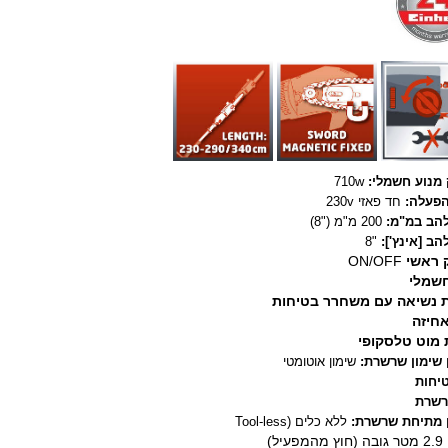
מנוע חשמלי:
710w
פעלה:
חד פאזי 230v
להב במ"מ:
200 מ"מ ("8)
הב [אינץ']:
"
8
 ראשי
ON/OFF
שמלי
 נשיאה עם משחרר בטיחות
אחיזה
 מוט טלסקופי
 שימון שרשרת:
שימון אוטומטי
טיחות
רשרת
ן מתיחת שרשרת:
ללא כלים (Tool-less
2.9 מטר גובה (חוץ מהמפעיל)