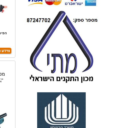
הפית
שימ
מסו
MAKITA