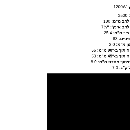
: 1200W
:
3500
להב מ”מ:
180
להב אינץ': "
¼7
ציר מ”מ
: 25.4
יניים:
63
שן מ"מ:
2.0
וך ב-90º מ”מ:
55
וך ב-45º מ”מ:
53
חיתוך מתכת מ”מ:
8.0
ק”ג:
7.0