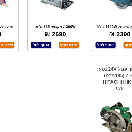
מקצועי, איכותי, 1100W כולל
1300W. מקצועי 165 מ"מ,
מיועד לע
להב וידיה למת
חיתוך ב- 45 מעלות
בר
₪
2690 ₪
2390 ₪
מסור עגול 24V נטען
"¼ 7 (185מ"מ)
HITACHI HIK
C7D