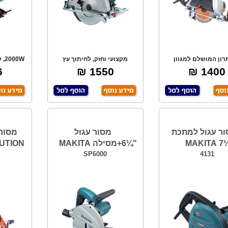
רון המושלם למגוון
מקצועי וחזק, לחיתוך עץ
ושים, הכל עם או
ולעבודות מגוונות,
מ
₪
1550 ₪
1400 ₪
ר עגול למתכת
מסור עגול
"¼7 
"¼6+מסילה MAKITA
UTION
SP6000
4131