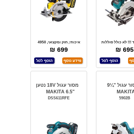
 !!! לא כולל סוללות
איכותי, חזק ומקצועי, 4950
!!! 18V. מה
סל"ד, חיתוך ב-
699 ₪
695 ₪
מסור עגול "¼9
מסור עגול 18V נטען
"6.5 MAKITA
MAKIT
DSS611RFE
5902B