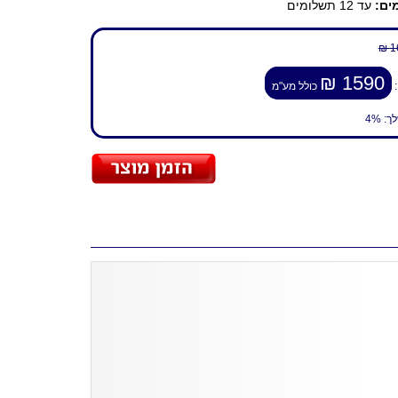
ים:
עד 12 תשלומים
1
1590 ₪
:
כולל מע"מ
לך:
4%