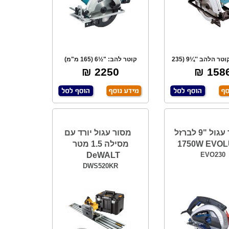
2000W, קוטר הלהב ''¼9 (235
קוטר להב: "½6 (165 מ"מ)
''מ) מקצועי
מהירות סיבוב:2
2250 ₪
1586 
מסור עגול "9 לברזל
מסור עגול יורד עם
1750W EVOL
מסילה 1.5 מטר
DeWALT
EVO230
DWS520KR