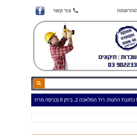
ה/הרשמה
צור קשר
ח' המלאכה 2, ביתן 8 (כניסה מרח' עמל 5) א.ת.פארק אפק, ראש העין***