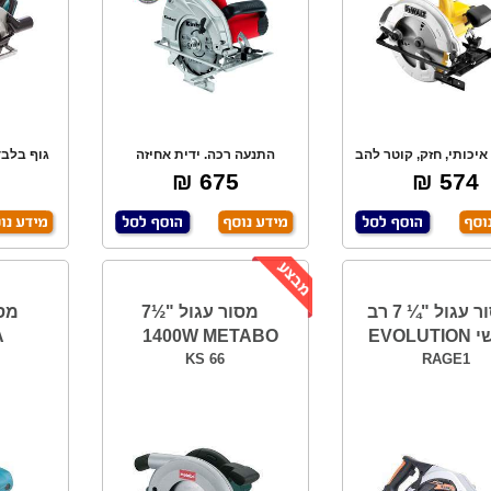
איכותי, חזק, קוטר להב
התנעה רכה. ידית אחיזה
גוף בלבד
184 מ"מ.
ארגונומית. כיוון ג
675 ₪
574 ₪
מסור עגול "¼ 7 רב
מסור עגול "½7
EVOL
1400W METABO
A
KS 66
RAGE1