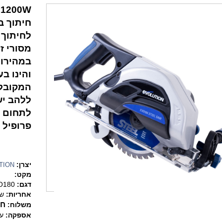
1200W,קוטר להב 180מ"מ
חיתוך בז
לחיתוך מת
מסורי ז
במהירות
והינו ב
המקובל.
לתחום ה
פרופיל 
יצרן:
TION
מקט:
דגם:
O180
אחריות:
שנ
חי
משלוח:
אספקה:
עד 7 