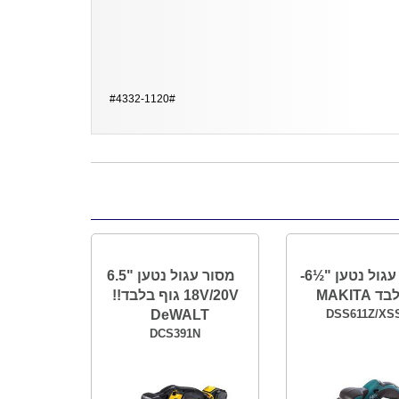
#4332-1120#
מסור עגול נטען "½6-
מסור עגול נטען "6.5
MAKITA
18V/20V גוף בלבד!!
DeWALT
DSS611Z/XS
DCS391N