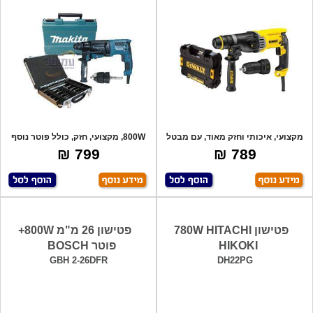
מקצועי, איכותי וחזק מאוד, עם מבטל
800W, מקצועי, חזק, כולל פוטר נוסף
סיבוב,
מקורי
799 ₪
789 ₪
פטישון 780W HITACHI
פטישון 26 מ"מ 800W+
HIKOKI
פוטר BOSCH
GBH 2-26DFR
DH22PG