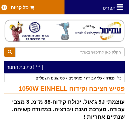
סל קניות
0
תפריט
|
***כלי עבודה להשכרה בתעריף יומי משתלם ! ***
***כתובת החנות: רח' המלאכה 2, ביתן 8 (כניסה מרח' עמל
כלי עבודה
כלי עבודה
פטישונים
פטישונים חשמליים
פטיש חציבה וקידוח 1050W EINHELL
עוצמתי 9J ג'אול. יכולת קידוח-38 מ"מ. 3 מצבי
עבודה. מערכת הגנת ויברציה. במזוודה קשיחה.
שנתיים אחריות !