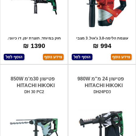
עוצמת הלימה-3.0 ג'אול. 3 מצבי
חזק במיוחד. תוצרת יפן. דו כיווני.
קידוח, במ
אלקט
1390 ₪
994 ₪
פטישון 24 מ"מ 980W
פטישון 30מ'מ 850W
HITACHI HIKOKI
HITACHI HIKOKI
DH 30 PC2
DH24PD3