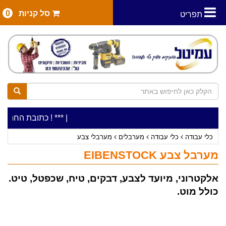
סל קניות
0
תפריט
|
***כלי עבודה להשכרה בתעריף יומי משתלם ! ***
***כתובת החנות: רח' המלאכה 2, ביתן 8 (כניסה 
כלי עבודה
כלי עבודה
מערבלים
מערבלי צבע
מערבל צבע EIBENSTOCK
אלקטרוני, מיועד לצבע, דבקים, טיח, שכפטל, טיט.
כולל מוט.