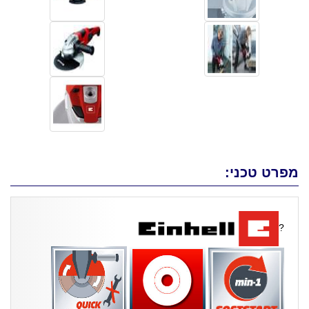
מפרט טכני:
?