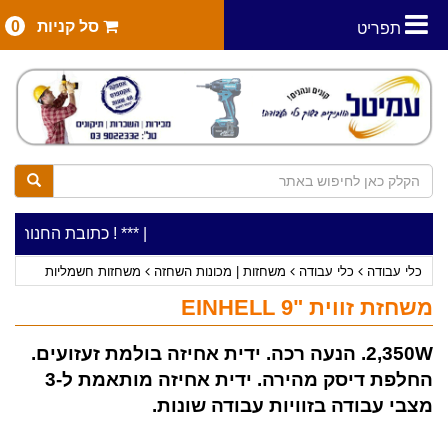
סל קניות
0
תפריט
|
***כלי עבודה להשכרה בתעריף יומי משתלם ! ***
***כתובת החנות: רח' המלאכה 2, ביתן 8 (כניסה מרח' ע
כלי עבודה
כלי עבודה
משחזות | מכונות השחזה
משחזות חשמליות
משחזת זווית "9 EINHELL
2,350W. הנעה רכה. ידית אחיזה בולמת זעזועים.
החלפת דיסק מהירה. ידית אחיזה מותאמת ל-3
מצבי עבודה בזוויות עבודה שונות.