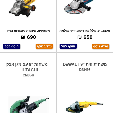
מקצועית, כולל מגן דיסק. ידית בולמת
מקצועית, מיועדת לעבודות בניין
זעזוע
ותעשייה, מ
690 ₪
650 ₪
משחזת זוית "9 DeWALT
משחזת "9 עם מגן אבק
HITACHI
D28498
CM9SR