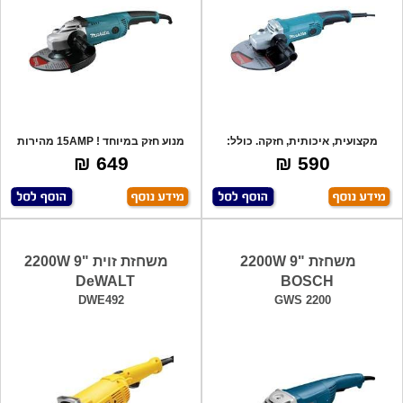
מקצועית, איכותית, חזקה. כולל:
מנוע חזק במיוחד ! 15AMP מהירות
משבת בטיחו
סיבוב: 6
649 ₪
590 ₪
משחזת "9 2200W
משחזת זוית "9 2200W
DeWALT
BOSCH
DWE492
GWS 2200