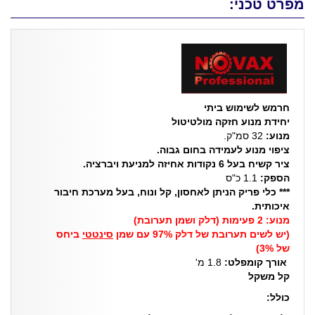
מפרט טכני:
חרמש לשימוש ביתי
יחידת מנוע חזקה מולטיטול
מנוע:
32 סמ"ק.
ציפוי מנוע לעמידה בחום גבוה.
ציר קשיח בעל 6 נקודות אחיזה למניעת ויברציה.
הספק:
1.1 כ"ס
*** כלי פריק הניתן לאחסון, קל ונוח, בעל מערכת חיבור
איכותית.
מנוע: 2 פעימות (דלק ושמן תערובת)
(יש לשים תערובת של דלק 97% עם שמן
סינטטי
ביחס
של 3%)
אורך קומפלט:
1.8 מ'
קל משקל
כולל: