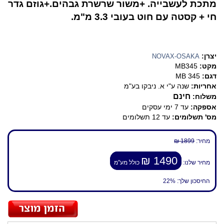
מתכת לעשבייה. +משור שרשרת גבהים.+גוזם גדר
חי + קסטה עם חוט בעובי 3.3 מ"מ.
יצרן:
NOVAX-OSAKA
מקט:
MB345
דגם:
MB 345
אחריות:
שנה ע"י א. ניבקו בע"מ
חינם
משלוח:
אספקה:
עד 7 ימי עסקים
מס' תשלומים:
עד 12 תשלומים
מחיר:
1899 ₪
1490 ₪
מחיר שלנו:
כולל מע"מ
החיסכון שלך:
22%