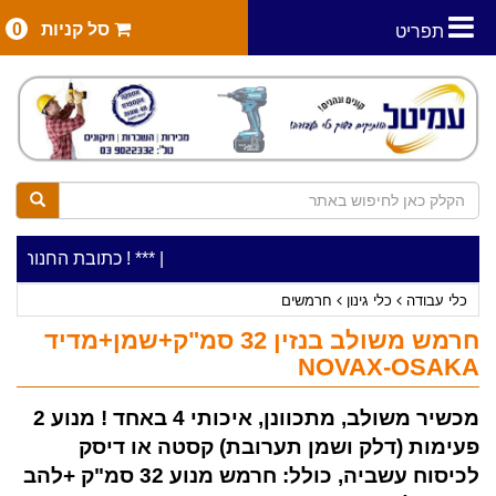
סל קניות
0
תפריט
|
***כלי עבודה להשכרה בתעריף יומי משתלם ! ***
***כתובת החנות: רח' המלאכה 2, ביתן 8 (כניסה מרח' עמ
כלי עבודה
כלי גינון
חרמשים
חרמש משולב בנזין 32 סמ"ק+שמן+מדיד
NOVAX-OSAKA
מכשיר משולב, מתכוונן, איכותי 4 באחד ! מנוע 2
פעימות (דלק ושמן תערובת) קסטה או דיסק
לכיסוח עשביה, כולל: חרמש מנוע 32 סמ"ק +להב