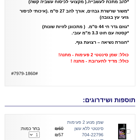
*להב מתכת לעשבייה.( מקצועי לכיסוח עשביה קשה)
*משור שרשרת גבהים, אורך להב 27 ס"מ .(איכותי לניסור
גזעי עץ בגובה)
*גוזם גדר חי 44 ס"מ.
( מתכוונן לזויות שונות)
*קסטה עם חוט 3.3 מ"מ עובי.
*חגורת נשיאה – רצועת גוף.
כולל: שמן סינטטי 2 פעימות - מתנה!
כולל: מדיד לתערובת - מתנה !
#7979-1860#
תוספות ושידרוגים:
שמן מנוע 2 פעימות
סינטטי ללא עשן
₪60
בחר כמות:
₪57
704-22796