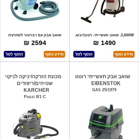
3,000W. שואב תעשייתי. רטוב/יבש.
שואב אבק עם ויברטור למחרצת
מיכל פ
קירות, 25 ליט
2594 ₪
1490 ₪
שואב אבק תעשייתי רוטט
מכונת הזרקה/יניקה לניקוי
EIBENSTOK
שטיחים/ריפודים
KARCHER
GAS 25/1979
Puzzi 8/1 C