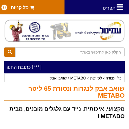
סל קניות
0
תפריט
|
***כלי עבודה להשכרה בתעריף יומי משתלם ! ***
***כתובת החנות: רח' המלאכה 2, ביתן 8 (כניסה מרח' 
כלי עבודה
לפי יצרן
METABO
שואבי אבק
שואב אבק לנגרות ונסורת 65 ליטר
METABO
מקצועי, איכותית, נייד עם גלגלים מובנים, מבית
METABO !