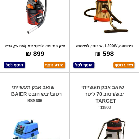
נירוסטה, 1,200W, איכותי, לשימוש
חזק במיוחד. לניקוי קמין/אח עץ, גריל
ביתי ותע
פחמי
899 ₪
598 ₪
שואב אבק תעשייתי
שואב אבק תעשייתי
יבש/רטוב 70 ליטר
רטוב/יבש חובט BAIER
BSS606
TARGET
T11803