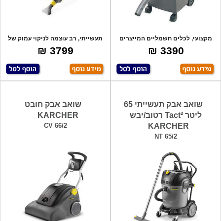
מקצועי, לכלים חשמליים המייצרים
תעשייתי, רב עוצמה לניקוי עמוק של
אבק ולנוז
ספות, ש
3799 ₪
3390 ₪
שואב אבק תעשייתי 65
שואב אבק חובט
ליטר Tact² רטוב/יבש
KARCHER
CV 66/2
KARCHER
NT 65/2