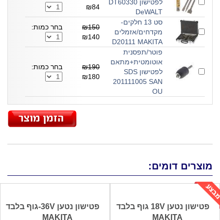
לפטישון DT60330
₪84
DeWALT
סט 13 חלקים-
₪150
בחר כמות:
מקדחים/אזמלים
₪140
D20111 MAKITA
פוטר/תפסנית
אוטומטית+מתאם
₪190
בחר כמות:
לפטישון SDS
₪180
201111005 SAN
OU
מוצרים דומים:
פטישון נטען 18V גוף בלבד
פטישון נטען 36V-גוף בלבד
MAKITA
MAKITA