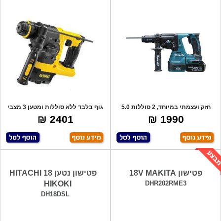
חזק ועצמתי במיוחד, 2 סוללות 5.0
גוף בלבד ללא סוללות ומטען 3 מצבי
אמפר, לל
עבודה
2401 ₪
1990 ₪
פטישון 18V MAKITA
פטישון נטען 18 HITACHI
HIKOKI
DHR202RME3
DH18DSL