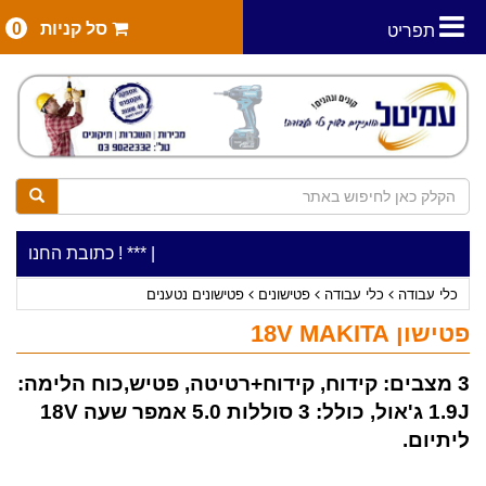
סל קניות
0
תפריט
|
***כלי עבודה להשכרה בתעריף יומי משתלם ! ***
***כתובת החנות: רח' המלאכה 2, ביתן 8 (כניסה מרח' 
כלי עבודה
כלי עבודה
פטישונים
פטישונים נטענים
פטישון 18V MAKITA
3 מצבים: קידוח, קידוח+רטיטה, פטיש,כוח הלימה:
1.9J ג'אול, כולל: 3 סוללות 5.0 אמפר שעה 18V
ליתיום.