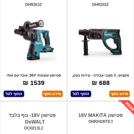
DHR263Z
DHR202Z
מקצועי, 3 מצבי עבודה - קידוח בטון,
פטישון עוצמתי 36V. עובד עם שתי
ביטול
סוללות לי
1539 ₪
688 ₪
פטישון 18V MAKITA
פטישון 18V- גוף בלבד
DeWALT
DHR242RTE3
DCH213L2