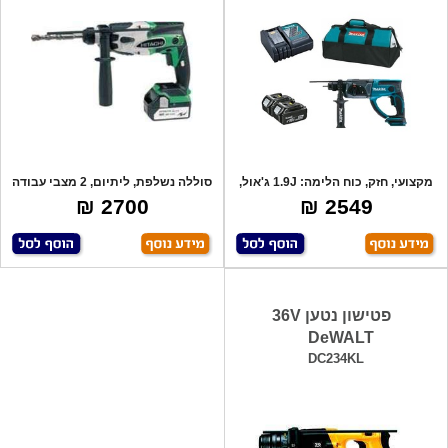
מקצועי, חזק, כוח הלימה: 1.9J ג'אול,
סוללה נשלפת, ליתיום, 2 מצבי עבודה
3 מצ
לחיסכו
2700 ₪
2549 ₪
פטישון נטען 36V
DeWALT
DC234KL