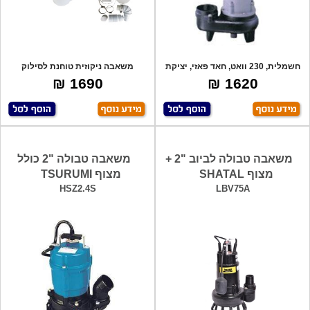
חשמלית, 230 וואט, חאד פאזי, יציקת
משאבה ניקוזית טוחנת לסילוק
ברזל.
שפכים. למשרדי
1690 ₪
1620 ₪
משאבה טבולה לביוב "2 +
משאבה טבולה "2 כולל
מצוף SHATAL
מצוף TSURUMI
HSZ2.4S
LBV75A