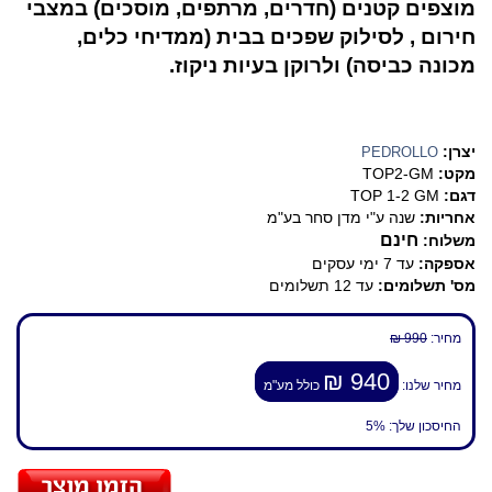
מוצפים קטנים (חדרים, מרתפים, מוסכים) במצבי
חירום , לסילוק שפכים בבית (ממדיחי כלים,
מכונה כביסה) ולרוקן בעיות ניקוז.
יצרן:
PEDROLLO
מקט:
TOP2-GM
דגם:
TOP 1-2 GM
אחריות:
שנה ע"י מדן סחר בע"מ
חינם
משלוח:
אספקה:
עד 7 ימי עסקים
מס' תשלומים:
עד 12 תשלומים
מחיר:
990 ₪
940 ₪
מחיר שלנו:
כולל מע"מ
החיסכון שלך:
5%