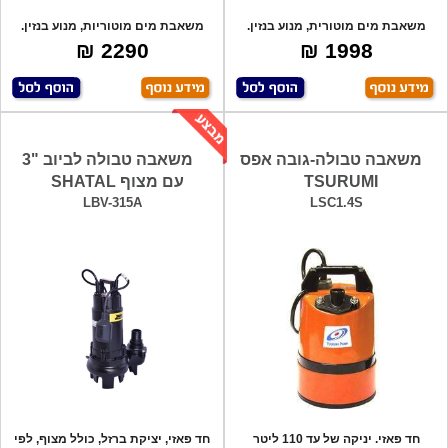
משאבת מים מוטורית, מנוע בנזין.
משאבת מים מוטוריות, מנוע בנזין.
שילוב של
שילוב ש
2290 ₪
1998 ₪
משאבה טבולה-גובה אפס
משאבה טבולה לביוב "3
TSURUMI
עם מצוף SHATAL
LBV-315A
LSC1.4S
חד פאזי. יניקה של עד 110 ליטר
חד פאזי, יציקת ברזל, כולל מצוף, לפי