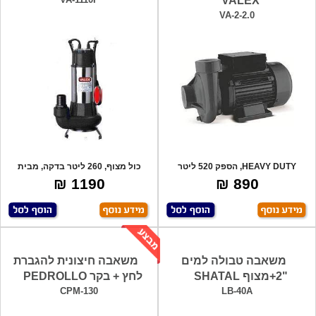
VALEX
VA-2-2.0
HEAVY DUTY, הספק 520 ליטר
כול מצוף, 260 ליטר בדקה, מבית
בדקה, גובה הרמ
יונדאי !
1190 ₪
890 ₪
משאבה טבולה למים
משאבה חיצונית להגברת
"2+מצוף SHATAL
לחץ + בקר PEDROLLO
CPM-130
LB-40A