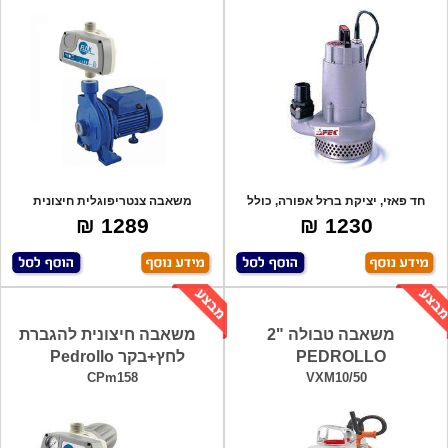
חד פאזי, יציקת ברזל אפורה, כולל
משאבה צנטריפוגלית חיצונית
מצוף, ,ת
מקצועית. גוף-
1289 ₪
1230 ₪
משאבה טבולה "2
משאבה חיצונית להגברת
PEDROLLO
לחץ+בקר Pedrollo
CPm158
VXM10/50