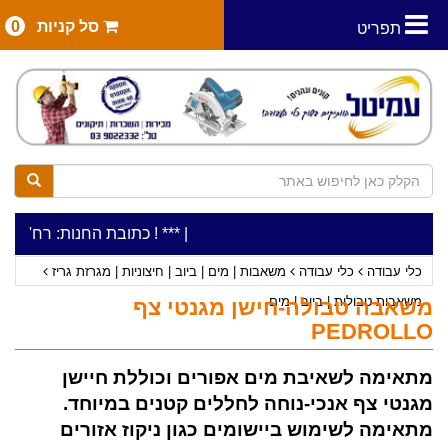
סל קניות
0
תפריט
|
***כלי עבודה להשכרה בתעריף יומי משתלם ! ***
***כתובת החנות: רח' המלאכה 2, ביתן 8 (כניסה מרח' עמל 5) א.ת.פארק אפק, ר
כלי עבודה
כלי עבודה
משאבות | מים | ביוב | חיצוניות | מגרזת גריז
משאבות טבולות | ביוב | מים
משאבה טבולה-חישן מגנטי צף
PEDROLLO
מתאימה לשאיבת מים אפורים וכוללת חיישן
מגנטי צף אנכי-נוחה לחללים קטנים במיוחד.
מתאימה לשימוש ביישומים כגון ניקוז אזורים