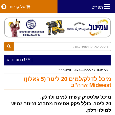
סל קניות
0
תפריט
|
***כלי עבודה להשכרה בתעריף יומי משתלם ! ***
***כתובת החנות: רח' המלאכה 2, ביתן 8 (כנ
כלי עבודה
>>>מבצעים חמים>>>
מיכל לדלק/למים 20 ליטר (5 גאלון)
Midwest ארה''ב
מיכל פלסטיק קשיח למים ולדלק.
20 ליטר. כולל פקק אטימה מתברג וצינור גמיש
למילוי דלק.