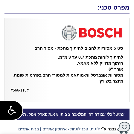
מפרט טכני:
סט 5 מסוריות להבים לחיתוך מתכת - מסור חרב
לחיתוך לוחות מתכת 0.7 עד 3 מ"מ.
חיתוך מדוייק ללא מאמץ.
אורך "6
מסוריות אונברסליות-מותאמות למסורי חרב בפירמות שונות.
מיוצר בשוויץ.
#566-118#
עמיטל
כלי עבודה
רח' המלאכה 2 ביתן 8 א.ת פארק אפק, ראש העין
נבנה ע"י
לוגייט טכנולוגיות - איחסון אתרים | בנית אתרים