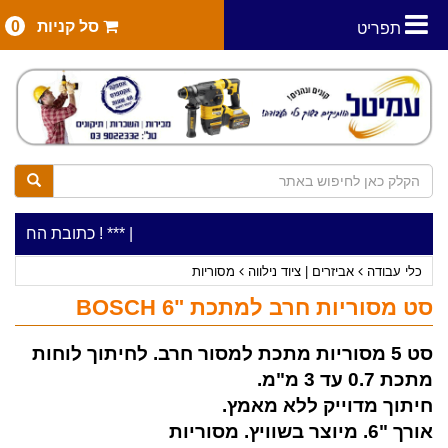
סל קניות
0
תפריט
|
***כלי עבודה להשכרה בתעריף יומי משתלם ! ***
***כתובת החנות: רח' המלאכה 2, ביתן 8 (כניסה
כלי עבודה
אביזרים | ציוד נילווה
מסוריות
סט מסוריות חרב למתכת "6 BOSCH
סט 5 מסוריות מתכת למסור חרב. לחיתוך לוחות
מתכת 0.7 עד 3 מ"מ.
חיתוך מדוייק ללא מאמץ.
אורך "6. מיוצר בשוויץ. מסוריות