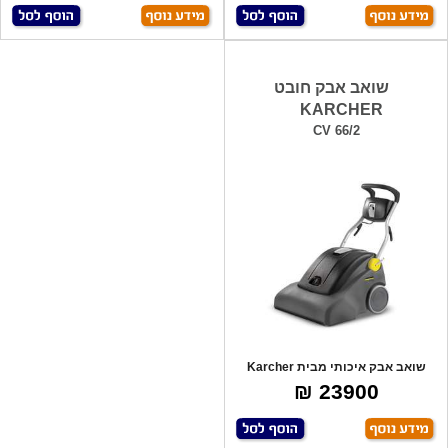
שואב אבק חובט
KARCHER
CV 66/2
שואב אבק איכותי מבית Karcher
גרמניה. שו
23900 ₪