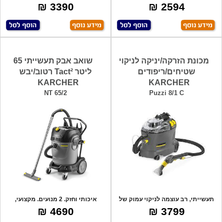
קירות, 25 ליט
אבק ולנוז
3390 ₪
2594 ₪
מכונת הזרקה/יניקה לניקוי
שואב אבק תעשייתי 65
שטיחים/ריפודים
ליטר Tact² רטוב/יבש
KARCHER
KARCHER
NT 65/2
Puzzi 8/1 C
תעשייתי, רב עוצמה לניקוי עמוק של
איכותי וחזק. 2 מנועים. מקצועי,
ספות, ש
2760W מתא
4690 ₪
3799 ₪