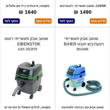
3,000W. שואב תעשייתי. רטוב/יבש.
מקצועי, איכותית, נייד עם גלגלים
מיכל פ
מובנים,
1640 ₪
1490 ₪
שואב אבק תעשייתי
שואב אבק תעשייתי רוטט
רטוב/יבש חובט BAIER
EIBENSTOK
GAS 25/1979
BSS606
שואב אבק עם ויברטור למחרצת
מקצועי, לכלים חשמליים המייצרים