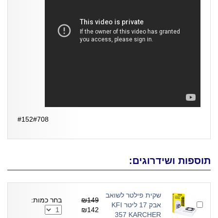
#152#708
תוספות ושידרוגים:
שקית פילטר לשואב
₪149
בחר כמות:
אבק 17 ליטר KFI
₪142
357 KARCHER