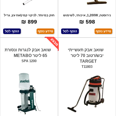
נירוסטה, 1,200W, איכותי, לשימוש
חזק במיוחד. לניקוי קמין/אח עץ, גריל
ביתי ותע
פחמי
899 ₪
598 ₪
שואב אבק תעשייתי
שואב אבק לנגרות ונסורת
יבש/רטוב 70 ליטר
65 ליטר METABO
SPA 1200
TARGET
T11803