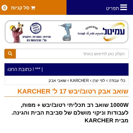
סל קניות
0
תפריט
|
***כלי עבודה להשכרה בתעריף יומי משתלם ! ***
***כתובת החנות: רח' המלאכה 2, ביתן 8 (כניסה מרח' 
כלי עבודה
לפי יצרן
KARCHER
שואבי אבק
שואב אבק רטוב/יבש 17 ל' KARCHER
1000W שואב רב תכליתי רטוב/יבש + מפוח,
לעבודות וניקוי מושלם של סביבת הבית והגינה.
מבית KARCHER