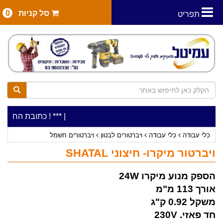
סל קניות
0
תפריט
|
***כלי עבודה להשכרה בתעריף יומי משתלם ! ***
***כתובת החנות: רח' המלאכה 2, ביתן 8 (כניסה
כלי עבודה
כלי עבודה
ויברטורים לבטון
ויברטורים חשמל
ויברטור מיקרו- חיצוני SHATAL
הספק מנוע מיקרו 24W
אורך 113 מ"מ
משקל 0.92 ק"ג
חד פאזי. 230V