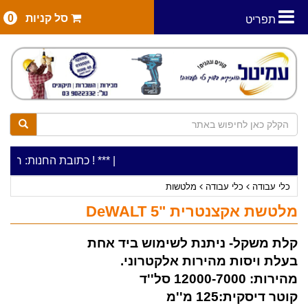
סל קניות
0
תפריט
|
***כלי עבודה להשכרה בתעריף יומי משתלם ! ***
***כתובת החנות: רח' המלאכה 2, ביתן 8 (כניסה מרח' עמל 5) א.ת
כלי עבודה
כלי עבודה
מלטשות
מלטשת אקצנטרית "5 DeWALT
קלת משקל- ניתנת לשימוש ביד אחת
בעלת ויסות מהירות אלקטרוני.
מהירות: 12000-7000 סל''ד
קוטר דיסקית:125 מ''מ