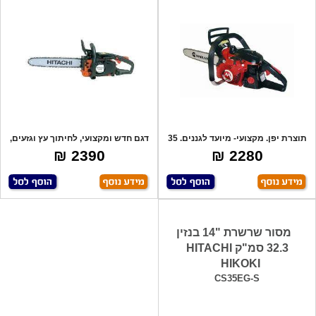
תוצרת יפן. מקצועי- מיועד לגננים. 35
דגם חדש ומקצועי, לחיתוך עץ וגזעים,
סמ
קל מש
2390 ₪
2280 ₪
מסור שרשרת "14 בנזין
32.3 סמ"ק HITACHI
HIKOKI
CS35EG-S