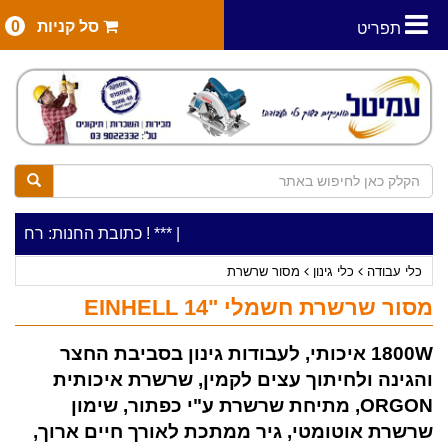
סל קניות
0
תפריט
|
***כלי עבודה להשכרה בתעריף יומי משתלם ! ***
***כתובת החנות: רח' המלאכה 2, ביתן 8 (כניסה מרח' עמל 5) א.ת.פארק 
כלי עבודה
כלי גינון
מסור שרשרת
מסור שרשרת חשמלי "14 EINHELL
1800W איכותי, לעבודות גינון בסביבת החצר
והגינה ולחיתוך עצים לקמין, שרשרת איכותית
ORGON, מתיחת שרשרת ע"י כפתור, שימון
שרשרת אוטומטי, גיר ממתכת לאורך חיים ארוך,