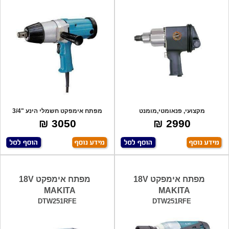
מקצועי, פנאומטי,מומנט
מפתח אימפקט חשמלי הינע "3/4
1290N/m,תוצרת יפן.
850W לסגירת
3050 ₪
2990 ₪
מפתח אימפקט 18V
מפתח אימפקט 18V
MAKITA
MAKITA
DTW251RFE
DTW251RFE