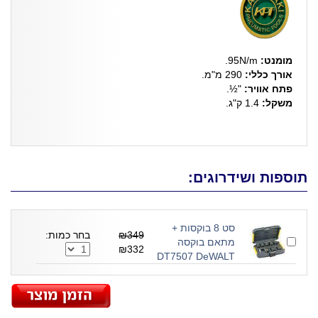
מומנט:
95N/m.
אורך כללי:
290 מ"מ.
פתח אוויר:
"½.
משקל:
1.4 ק"ג.
תוספות ושידרוגים:
סט 8 בוקסות +
₪349
בחר כמות:
מתאם בוקסה
₪332
DT7507 DeWALT