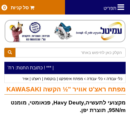
סל קניות
0
תפריט
|
***כלי עבודה להשכרה בתעריף יומי משתלם ! ***
***כתובת החנות: רח' המלאכה 2, ביתן 8 (כניסה מרח' עמל 5) א.ת.פארק אפק
כלי עבודה
כלי עבודה
מפתח אימפקט | בוקסות | ראצ'ט | אויר
מפתח ראצ'ט אוויר "½ הקשה KAWASAKI
מקצועי לתעשיה,Havy Deuty, פנאומטי, מומנט
95N/m, תוצרת יפן.