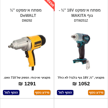
מפתח אימפקט 18V "½ -
מפתח אימפקט "½
גוף MAKITA
DeWALT
DW292
DTW251Z
מקצועי, "½, 18V גוף בלבד! לא כולל
מקצועי ואיכותי. הספק של 710 וואט.
סוללה
1291 ₪
1052 ₪