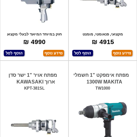
מקצועי, פנאומטי, מומנט
חזק במיוחד המיועד לבעלי מקצוע
2250N/m,תוצרת יפן
ותעשייה מב
4990 ₪
4915 ₪
מפתח אימפקט "1 חשמלי
מפתח אויר "1 ישר סדן
1300W MAKITA
ארוך KAWASAKI
KPT-381SL
TW1000