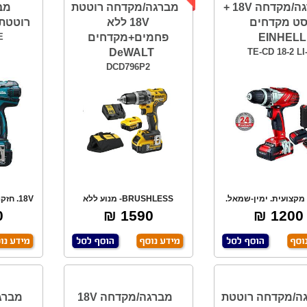
מברגה/מקדחה 18V +
מברגה/מקדחה רוטטת
מב
ט מקדחים
18V ללא
רוטטת18V MAKITA
EINHELL
פחמים+מקדחים
E
DeWALT
TE-CD 18-2 LI-
DCD796P2
מקצועית. ימין-שמאל.
BRUSHLESS- מנוע ללא
לקטרונית- מהי
פחמים. 2סוללות ליתי
מ
₪
1590 ₪
1200 ₪
ה/מקדחה רוטטת
מברגה/מקדחה 18V