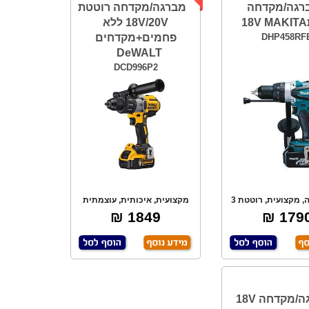
רגה/מקדחה
מברגה/מקדחה רוטטת
18V/20V ללא
DHP458RF
פחמים+מקדחים
DeWALT
DCD996P2
18V. חזקה, מקצועית, רוטטת 3
מקצועית, איכותית, עוצמתית
צבי עבודה,
במיוחד מומנט פ
1849 ₪
1790 
מברגה/מקדחה 18V