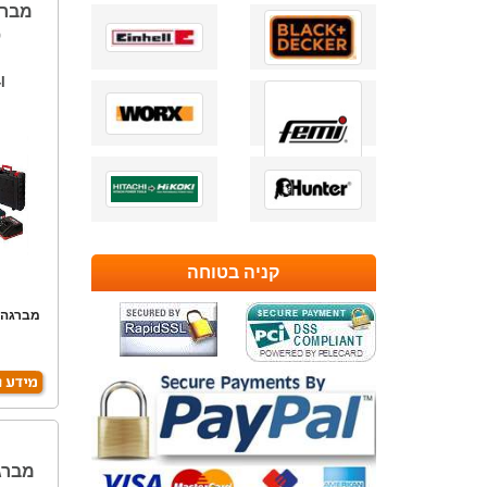
ס
I
קניה בטוחה
מברגה 
א
מברג