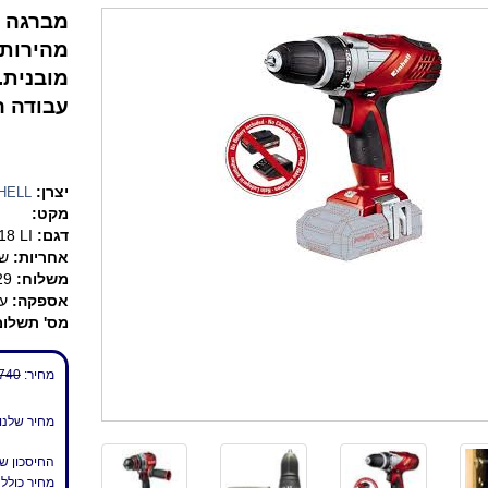
מברגה מ
מובנית.
עבודה הגרמני INHELL
יצרן:
HELL
מקט:
דגם:
18 LI
אחריות:
שנ
משלוח:
9 ₪
אספקה:
עד 7 
מס' תשלומ
מחיר:
740 ₪
מחיר שלנו
החיסכון ש
מחיר כולל