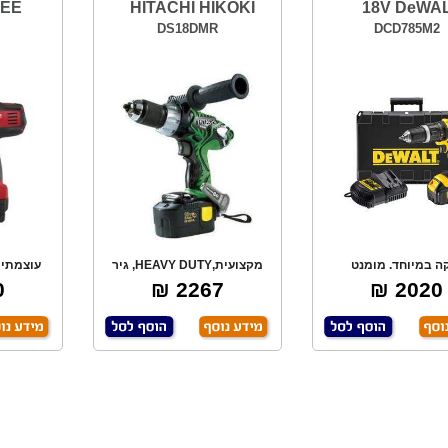
KEE
HITACHI HIKOKI
18V DeWA
DS18DMR
DCD785M2
ה במיוחד. מומנט
מקצועית,HEAVY DUTY, גיר
עוצמתית
 סוללות לי
פלנטרי ופוטר אוט
פיתו
₪
2267 ₪
2020 ₪