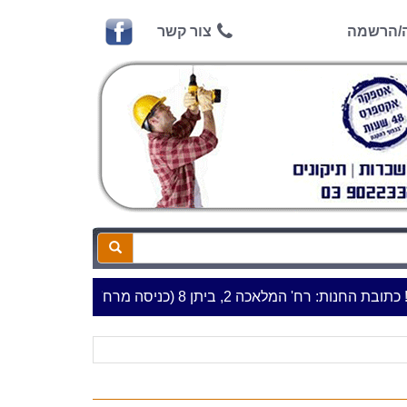
ה/הרשמה
צור קשר
: רח' המלאכה 2, ביתן 8 (כניסה מרח' עמל 5) א.ת.פארק אפק, ראש העין***