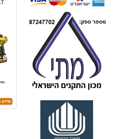
LT
חזק
פיתול-60. 2