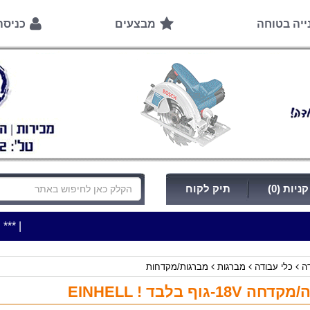
ייה בטוחה
מבצעים
כניס
ניות (0)
תיק לקוח
|
***כלי עבודה להשכרה בתעריף יומי משתלם ! ***
***כתובת החנות
דה
כלי עבודה
מברגות
מברגות/מקדחות
18V-גוף בלבד ! EINHELL