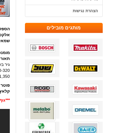
הצהרת נגישות
מותגים מובילים
הספק
אלקטר
שמאל-
מומנט
תאורת
גיר ב
0-320 סל"
0-1,350 
פוטר 
קלאץ'
***גו