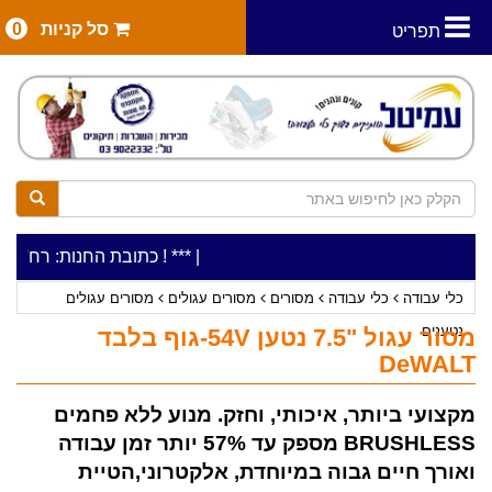
סל קניות
0
תפריט
|
***כלי עבודה להשכרה בתעריף יומי משתלם ! ***
***כתובת החנות: רח' המלאכה 2, ביתן 8 (כניסה מרח' עמל 5) א.ת.פארק א
כלי עבודה
כלי עבודה
מסורים
מסורים עגולים
מסורים עגולים
נטענים
מסור עגול "7.5 נטען 54V-גוף בלבד
DeWALT
מקצועי ביותר, איכותי, וחזק. מנוע ללא פחמים
BRUSHLESS מספק עד 57% יותר זמן עבודה
ואורך חיים גבוה במיוחדת, אלקטרוני,הטיית