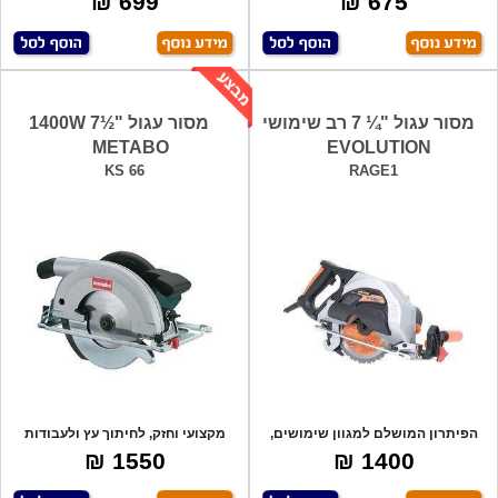
699 ₪
675 ₪
מסור עגול "¼ 7 רב שימושי
מסור עגול "½7 1400W
METABO
EVOLUTION
KS 66
RAGE1
הפיתרון המושלם למגוון שימושים,
מקצועי וחזק, לחיתוך עץ ולעבודות
הכל עם או
מגוונות,
1550 ₪
1400 ₪