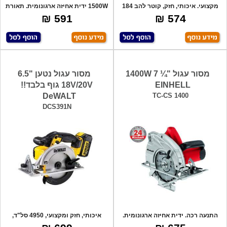
מקצועי. איכותי, חזק, קוטר להב 184
1500W ידית אחיזה ארגונומית. תאורת
מ"מ.
לד חזק
591 ₪
574 ₪
מסור עגול "¼ 7 1400W
מסור עגול נטען "6.5
EINHELL
18V/20V גוף בלבד!!
DeWALT
TC-CS 1400
DCS391N
התנעה רכה. ידית אחיזה ארגונומית.
איכותי, חזק ומקצועי, 4950 סל"ד,
כיוון ג
חיתוך ב-