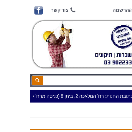
ה/הרשמה
צור קשר
המלאכה 2, ביתן 8 (כניסה מרח' עמל 5) א.ת.פארק אפק, ראש העין***