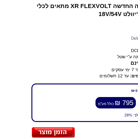
מהסדרה החדשה XR FLEXVOLT מתאים לכלי
ט 18V/54V
De
DC
ה ע"י שטל
נם
ימי עסקים
ים:
עד 12 תשלומים
1
795 ₪
:
כולל מע"מ
לך:
28%