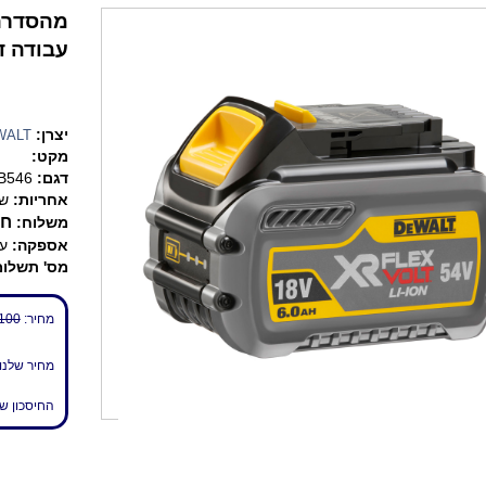
עבודה דיוול
יצרן:
WALT
מקט:
דגם:
B546
אחריות:
שנ
חי
משלוח:
אספקה:
עד 7 
מס' תשלומ
מחיר:
100 ₪
מחיר שלנו
החיסכון ש