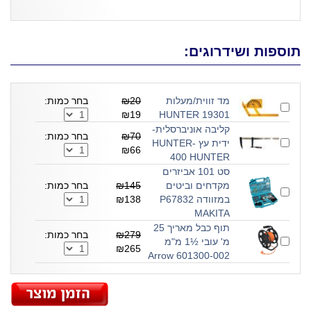
תוספות ושידרוגים:
מד זווית/מעלות
₪20
בחר כמות:
₪19
19301 HUNTER
קליבה אוניברסלית-
₪70
בחר כמות:
ידית עץ HUNTER-
₪66
400 HUNTER
סט 101 אביזרים
מקדחים וביטים
₪145
בחר כמות:
במזוודה P67832
₪138
MAKITA
תוף כבל מאריך 25
₪279
בחר כמות:
מ' עובי ½1 מ"מ
₪265
601300-002 Arrow