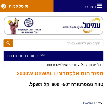
סל קניות
0
תפריט
|
***כלי עבודה להשכרה בתעריף יומי משתלם ! ***
***כתובת החנות: רח' המלאכה 2, ביתן 8 (כניסה מרח' עמל 5) א.ת.פארק אפק, 
כלי עבודה
כלי עבודה
מפזר/אקדח חום
מפזר חום אלקטרוני 2000W DeWALT
טווח טמפרטורה 50°-600°. קל משקל.
יצרן:
DeWALT