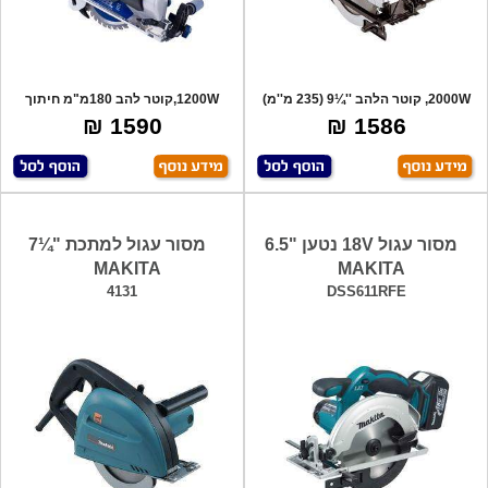
2000W, קוטר הלהב ''¼9 (235 מ''מ)
1200W,קוטר להב 180מ"מ חיתוך
מקצועי
בזוויות. ל
1590 ₪
1586 ₪
מסור עגול 18V נטען "6.5
מסור עגול למתכת "¼7
MAKITA
MAKITA
4131
DSS611RFE