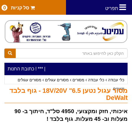
סל קניות
0
תפריט
|
***כלי עבודה להשכרה בתעריף יומי משתלם ! ***
***כתובת החנות: רח' המלאכה 2, ביתן 8 (כניסה מרח' עמל 5)
כלי עבודה
כלי עבודה
מסורים
מסורים עגולים
מסורים עגולים
נטענים
מסור עגול נטען 18V/20V "6.5 - גוף בלבד
DeWalt
איכותי, חזק ומקצועי, 4950 סל"ד, חיתוך ב- 90
מעלות וב- 45 מעלות. גוף בלבד !