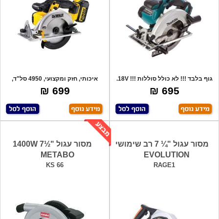
גוף בלבד !!! לא כולל סוללות !!! 18V.
איכותי, חזק ומקצועי, 4950 סל"ד,
מה
חיתוך ב-
699 ₪
695 ₪
מסור עגול "¼ 7 רב שימושי
מסור עגול "½7 1400W
METABO
EVOLUTION
KS 66
RAGE1