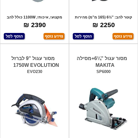
קוטר להב: "½6 (165 מ"מ) מהירות
מקצועי, איכותי, 1100W כולל להב
סיבוב:2
וידיה למת
2390 ₪
2250 ₪
מסור עגול "¼6+מסילה
מסור עגול "9 לברזל
1750W EVOLUTION
MAKITA
EVO230
SP6000