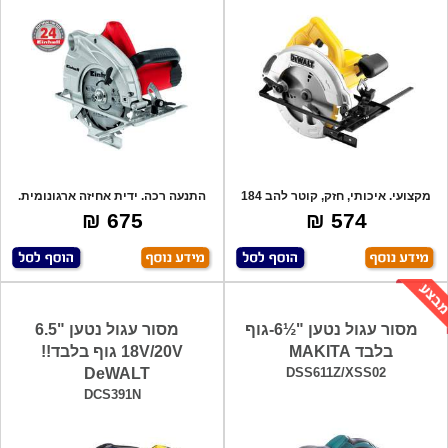
מקצועי. איכותי, חזק, קוטר להב 184
התנעה רכה. ידית אחיזה ארגונומית.
מ"מ.
כיוון ג
675 ₪
574 ₪
מסור עגול נטען "½6-גוף
מסור עגול נטען "6.5
בלבד MAKITA
18V/20V גוף בלבד!!
DeWALT
DSS611Z/XSS02
DCS391N