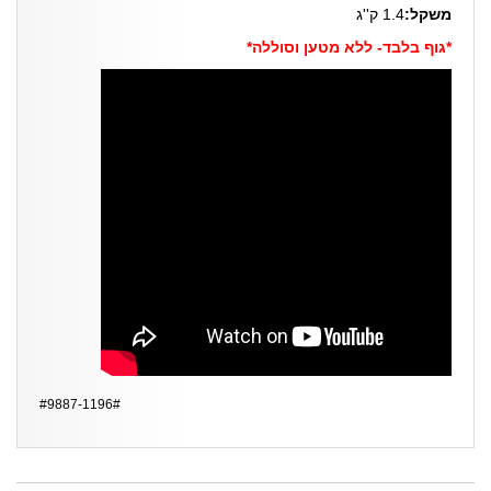
משקל:
1.4 ק''ג
*גוף בלבד- ללא מטען וסוללה*
#9887-1196#