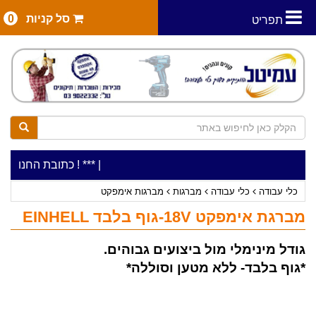
סל קניות
0
תפריט
|
***כלי עבודה להשכרה בתעריף יומי משתלם ! ***
***כתובת החנות: רח' המלאכה 2, ביתן 8 (כניסה מרח'
כלי עבודה
כלי עבודה
מברגות
מברגות אימפקט
מברגת אימפקט 18V-גוף בלבד EINHELL
גודל מינימלי מול ביצועים גבוהים.
*גוף בלבד- ללא מטען וסוללה*