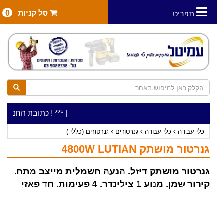
סל קניות
0
תפריט
|
***כלי עבודה להשכרה בתעריף יומי משתלם ! ***
***כתובת החנות: רח' המלאכה 2, ביתן 8 (כניסה מרח
כלי עבודה
כלי עבודה
גנרטורים
גנרטורים (כללי )
גנרטור מושתק 4800W LUTIAN
גנרטור מושתק דיזל. הנעה חשמלית מייצב מתח.
קירור שמן. מנוע 1 צילינדר. 4 פעימות. חד פאזי