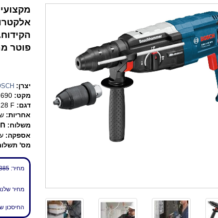
הקידוח.
פוטר מת
יצרן:
OSCH
מקט:
.690
דגם:
28 F
אחריות:
שנ
חי
משלוח:
אספקה:
עד 7 
מס' תשלומ
מחיר:
385 ₪
מחיר שלנו
החיסכון ש