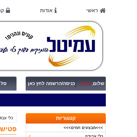
ראשי
אודות
קנ
שלום
,
אורח ...
כניסה/הרשמה לחץ כאן
סל ק
קטגוריות
כלי עבו
פטישון 28 מ"מ 880W + פו
>>>מבצעים חמים>>>
כלי עבודה