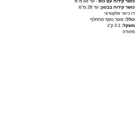
כושר קידוח עם כוס
- עד 68 מ"מ
כושר קידוח בבטון:
עד 28 מ"מ
דו כיווני אלקטרוני
כולל:
פוטר נוסף מתחלף
משקל:
3.1 ק"ג
מזוודה