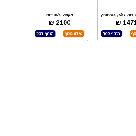
ידוח, קלאץ בטיחותי,
מקצועי,לעבודות
לקטרוני, 2
מאומצות,קידוח וסיתות, עם
2100 ₪
1471 