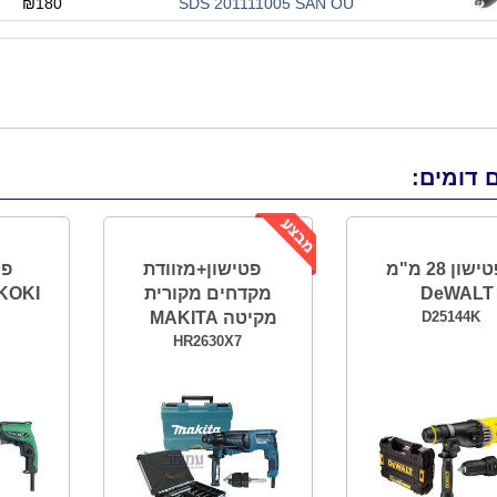
₪180
SDS 201111005 SAN OU
 דומים:
פטישון 28 מ"מ
פטישון+מזוודת
DeWALT
מקדחים מקורית
KOKI
D25144K
מקיטה MAKITA
HR2630X7