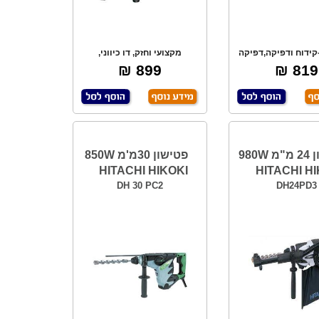
קידוח ודפיקה,דפיקה
מקצועי וחזק, דו כיווני,
בד, מקצועי,
אלקטרוני, כולל ת
899 ₪
819 ₪
פטישון 24 מ"מ 980W
פטישון 30מ'מ 850W
HITACHI HIKOKI
HITACHI HI
DH 30 PC2
DH24PD3