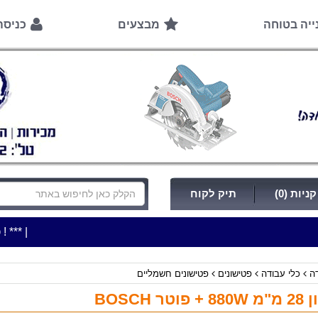
ייה בטוחה
מבצעים
כניס
ניות (0)
תיק לקוח
|
***כלי עבודה להשכרה בתעריף יומי משתלם ! ***
***כתובת החנות: רח' ה
דה
כלי עבודה
פטישונים
פטישונים חשמליים
טר BOSCH