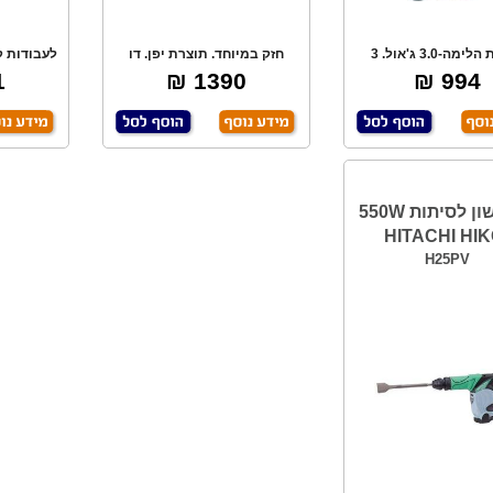
עוצמת הלימה-3.0 ג'אול. 3
חזק במיוחד. תוצרת יפן. דו
לעבודות ק
צבי קידוח, במ
כיווני. אלקט
א
₪
1390 ₪
994 ₪
פטישון לסיתות 550W
HITACHI HIK
H25PV