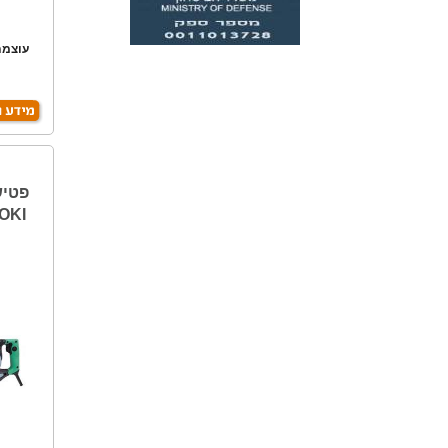
מ
OKI