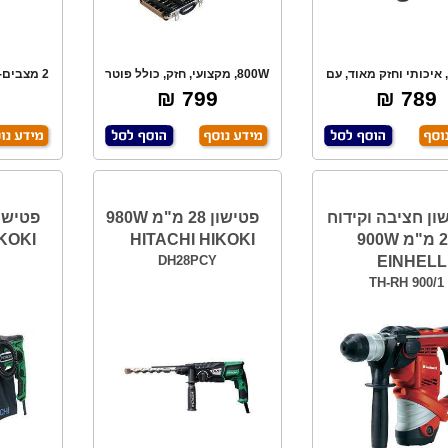
 איכותי וחזק מאוד, עם
800W, מקצועי, חזק, כולל פוטר
2 מצבים-
מבטל סיבוב,
נוסף מקורי
בל
799 ₪
789 ₪
ון חציבה וקידוח
פטישון 28 מ"מ 980W
26 מ"מ 900W
HITACHI HIKOKI
KOKI
DH28PCY
EINHELL
TH-RH 900/1