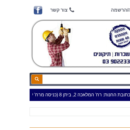
ה/הרשמה
צור קשר
מלאכה 2, ביתן 8 (כניסה מרח' עמל 5) א.ת.פארק אפק, ראש העין***