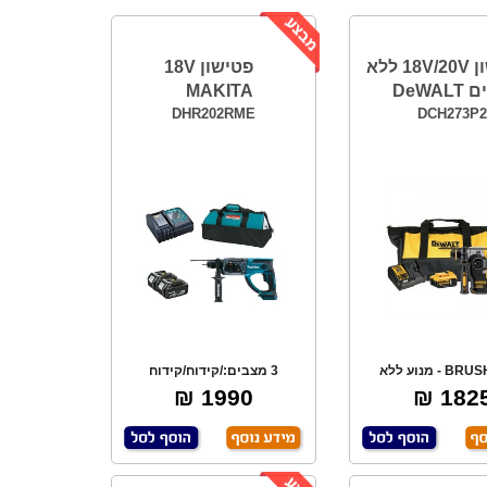
פטישון 18V/20V ללא
פטישון 18V
DeWA
MAKITA
DHR202RME
DCH273P
BRUSHLESS - מנוע ללא
3 מצבים:/קידוח/קידוח
. חזק ומקצועי.
+רטיטה/פטיש, כוח ה
1990 ₪
1825 