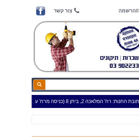
ה/הרשמה
צור קשר
כה 2, ביתן 8 (כניסה מרח' עמל 5) א.ת.פארק אפק, ראש העין***