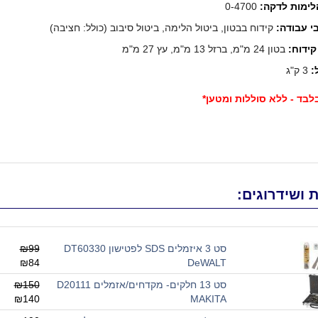
לימות לדקה:
0-4700
קידוח בבטון, ביטול הלימה, ביטול סיבוב (כולל: חציבה)
קידוח:
בטון 24 מ"מ, ברזל 13 מ"מ, עץ 27 מ"מ
:
3 ק"ג
בלבד - ללא סוללות ומטען*
 ושידרוגים:
סט 3 איזמלים SDS לפטישון DT60330
₪99
₪84
DeWALT
סט 13 חלקים- מקדחים/אזמלים D20111
₪150
₪140
MAKITA