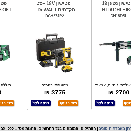
פטישון נטען 18
פטישון 18V +סט
HITACHI HIK
מקדחים DeWALT
KOKI
DCH274P2
DH18DSL
סוללה נשלפת, ליתיום, 2 מצבי
מנוע ללא פחמים
סוללה נ
עבודה לחיסכו
BRUSHLESS מקצועי, איכותי
לסו
₪
3775 ₪
2700 ₪
ה
|
מעבדת תיקונים
| הוותיקים והמו