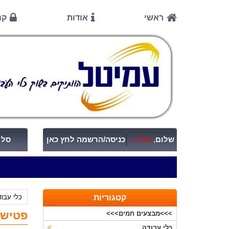
ראשי
אודות
קנ
שלום
,
אורח ...
כניסה/הרשמה לחץ כאן
סל ק
קטגוריות
כלי עבו
פטישון נטען 18V
>>>מבצעים חמים>>>
כלי עבודה