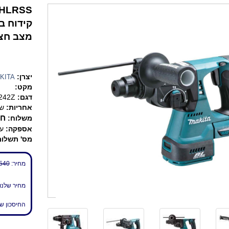
BRUSHLRSS - 
קידוח בב
מצב חצי
יצרן:
KITA
מקט:
דגם:
242Z
אחריות:
שנ
חי
משלוח:
אספקה:
עד 7 
מס' תשלומ
מחיר:
540 ₪
מחיר שלנו
החיסכון ש