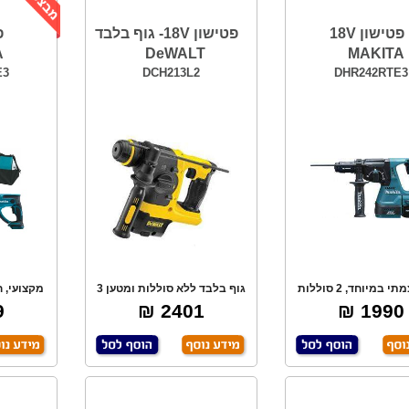
פטישון 18V
פטישון 18V- גוף בלבד
A
DeWALT
MAKITA
E3
DCH213L2
DHR242RTE3
חזק ועצמתי במיוחד, 2 סוללות
גוף בלבד ללא סוללות ומטען 3
5.0 אמפר, לל
מצבי עבודה
₪
2401 ₪
1990 ₪