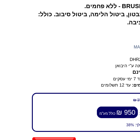
ללא פחמים.
טון, ביטול הלימה, ביטול סיבוב. כולל:
בה.
MA
DHR
ה ע"י היבואן
נם
ימי עסקים
ים:
עד 12 תשלומים
1
950 ₪
:
כולל מע"מ
לך:
38%