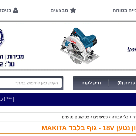
ייה בטוחה
מבצעים
כניס
ניות (0)
תיק לקוח
|
***כלי עבודה להשכרה בתעריף יומי משתלם ! ***
***כתובת החנות: רח' המלא
דה
כלי עבודה
פטישונים
פטישונים נטענים
 - גוף בלבד MAKITA