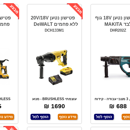
פטישון נטען 18V גוף
פטישון נטען 20V/18V
MAKITA
ללא פחמים DeWALT
פחמים LT
2
DCH133M1
DHR202Z
מקצועי, 3 מצבי עבודה - קידוח
עוצמתי BRUSHLESS - מנוע
בטון, ביטול
ללא פחמים -מונע
פחמים
₪
1690 ₪
688 ₪