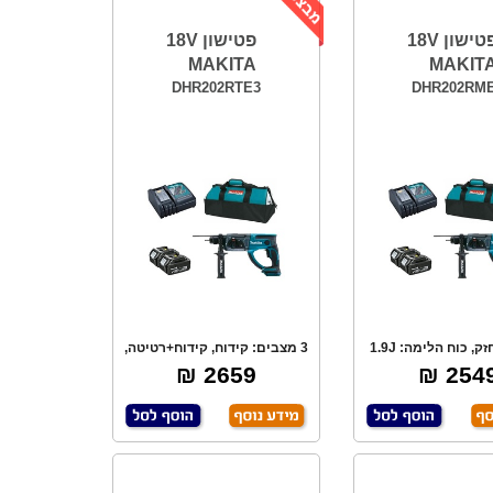
פטישון 18V
פטישון 18V
MAKITA
MAKIT
DHR202RTE3
DHR202RM
מקצועי, חזק, כוח הלימה: 1.9J
3 מצבים: קידוח, קידוח+רטיטה,
ג'אול, 3 מצ
פטיש,כוח הל
2659 ₪
2549 