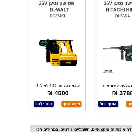
פטישון נטען 36V
פטישון נטען 36V
DeWALT
HITACHI HI
DC234KL
DH36DA
שלפת, קירור אויר
עוצמת הלימה 2.5J ג'אול, 3
ללות, אלקטרונ
מצבי עבודה, מה
4500 ₪
3788 
מחים בכל התחומים. החנות מס' 1 לכלי עבודה איכותיים ומקצועיים, חשמליים וידניים, במחירים הכי