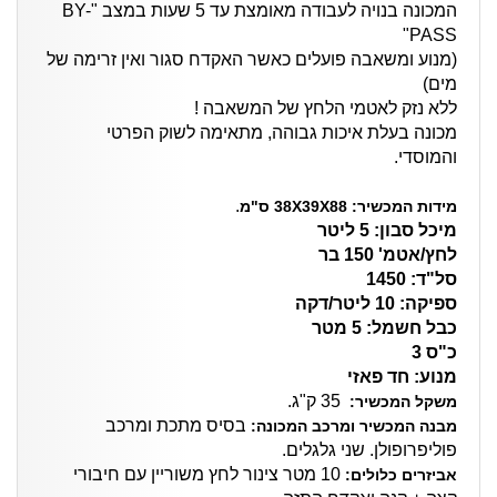
המכונה בנויה לעבודה מאומצת עד 5 שעות במצב "BY-
PASS"
(מנוע ומשאבה פועלים כאשר האקדח סגור ואין זרימה של
מים)
ללא נזק לאטמי הלחץ של המשאבה !
מכונה בעלת איכות גבוהה, מתאימה לשוק הפרטי
והמוסדי.
.
מידות המכשיר:
38X39X88 ס"מ
מיכל סבון: 5 ליטר
לחץ/אטמ' 150 בר
סל"ד: 1450
ספיקה: 10 ליטר/דקה
כבל חשמל: 5 מטר
כ"ס 3
מנוע: חד פאזי
35 ק"ג.
משקל המכשיר:
בסיס מתכת ומרכב
מבנה המכשיר ומרכב המכונה:
פוליפרופולן. שני גלגלים.
10 מטר צינור לחץ משוריין עם חיבורי
אביזרים כלולים: