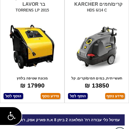
קרים/חמים KARCHER
בר LAVOR
TORRENS LP 2015
HDS 6/14 C
תעשייתית, במים חמים/קרים. קל
מכונת שטיפה בלחץ
לשימוש עם מ
מקצועית-קרים/חמים. תוצר
17990 ₪
13850 ₪
עמיטל
כלי עבודה
רח' המלאכה 2 ביתן 8 א.ת פארק אפק, ראש העין