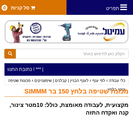
סל קניות
0
תפריט
|
***כלי עבודה להשכרה בתעריף יומי משתלם ! ***
***כתובת החנות: רח' המלאכה 2, ביתן 8 (כניסה מרח' ע
כלי עבודה
לפי ענף
לענף הבניין | קבלנים | שיפוצניקים
מכונות שטיפה
וניקוי בלחץ
מכונת שטיפה בלחץ 150 בר SIMMM
מקצועית, לעבודה מאומצת, כולל: 10מטר צינור,
קנה ואקדח התזה