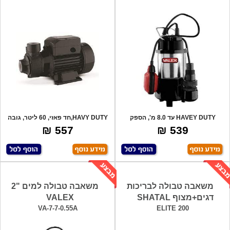
HAVEY DUTY עד 8.0 מ', הספק
HAVY DUTY,חד פאזי, 60 ליטר, גובה
שאיבה 110 לי
סניקה 6
557 ₪
539 ₪
משאבה טבולה לבריכות
משאבה טבולה למים "2
דגים+מצוף SHATAL
VALEX
VA-7-7-0.55A
ELITE 200