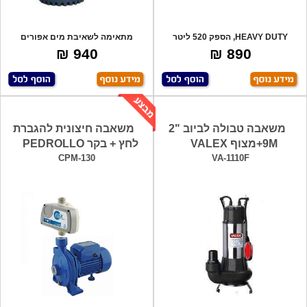
HEAVY DUTY, הספק 520 ליטר
מתאימה לשאיבת מים אפורים
בדקה, גובה הרמ
וכוללת חיישן מג
940 ₪
890 ₪
משאבה טבולה לביוב "2
משאבה חיצונית להגברת
9M+מצוף VALEX
לחץ + בקר PEDROLLO
CPM-130
VA-1110F