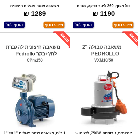
כול מצוף, 260 ליטר בדקה, מבית
משאבה צנטריפוגלית חיצונית
יונדאי !
מקצועית. גוף-
1289 ₪
1190 ₪
משאבה טבולה "2
משאבה חיצונית להגברת
PEDROLLO
לחץ+בקר Pedrollo
CPm158
VXM10/50
איכותית, נירוסטה. 750W, לשימוש
1 כ"ס, משאבה צנטריפוגלית "1 על "1