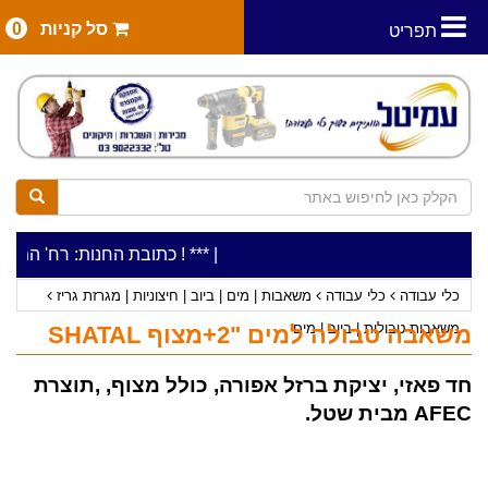
סל קניות
0
תפריט
|
***כלי עבודה להשכרה בתעריף יומי משתלם ! ***
***כתובת החנות: רח' המלאכה 2, ביתן 8 (כניסה מרח' עמל 5) א.ת.פארק אפק, ראש הע
כלי עבודה
כלי עבודה
משאבות | מים | ביוב | חיצוניות | מגרזת גריז
משאבות טבולות | ביוב | מים
משאבה טבולה למים "2+מצוף SHATAL
חד פאזי, יציקת ברזל אפורה, כולל מצוף, ,תוצרת
AFEC מבית שטל.