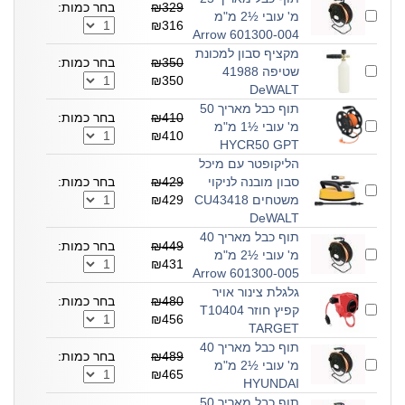
₪329
בחר כמות:
מ' עובי ½2 מ"מ
₪316
601300-004 Arrow
מקציף סבון למכונת
₪350
בחר כמות:
שטיפה 41988
₪350
DeWALT
תוף כבל מאריך 50
₪410
בחר כמות:
מ' עובי ½1 מ"מ
₪410
HYCR50 GPT
הליקופטר עם מיכל
סבון מובנה לניקוי
₪429
בחר כמות:
משטחים CU43418
₪429
DeWALT
תוף כבל מאריך 40
₪449
בחר כמות:
מ' עובי ½2 מ"מ
₪431
601300-005 Arrow
גלגלת צינור אויר
₪480
בחר כמות:
קפיץ חוזר T10404
₪456
TARGET
תוף כבל מאריך 40
₪489
בחר כמות:
מ' עובי ½2 מ"מ
₪465
HYUNDAI
תוף כבל מאריך 50