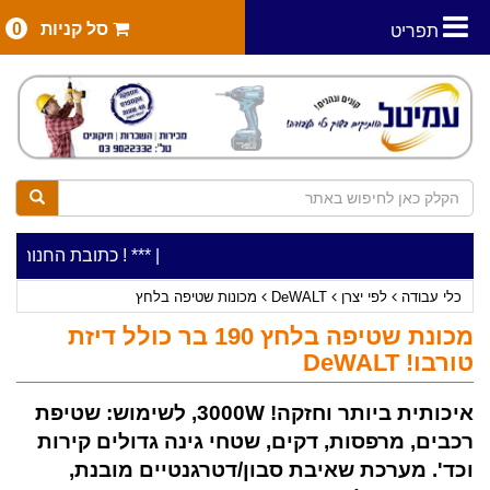
סל קניות
0
תפריט
|
***כלי עבודה להשכרה בתעריף יומי משתלם ! ***
***כתובת החנות: רח' המלאכה 2, ביתן 8 (כניסה מרח' ע
כלי עבודה
לפי יצרן
DeWALT
מכונות שטיפה בלחץ
מכונת שטיפה בלחץ 190 בר כולל דיזת
טורבו! DeWALT
איכותית ביותר וחזקה! 3000W, לשימוש: שטיפת
רכבים, מרפסות, דקים, שטחי גינה גדולים קירות
וכד'. מערכת שאיבת סבון/דטרגנטיים מובנת,