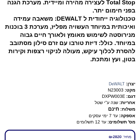
Total Stop לעצירה מהירה ומיידית. מערכת הגנה
בפני חימום יתר.
טכנולוגיה ייחודית ל DEWALT: משאבה עמידה
ואיכותית במיוחד העשויה מפליז, מערכת 3 בוכנות
מנירוסטה לשימוש מאומץ ולאורך חיים גבוה
במיוחד. כולל: דיזת טורבו עם זרם סילון מסתובב
להסרת לכלוך עיקש, מעולה לניקוי רצפות וקירות
בטון, ועץ ומתכת.
יצרן:
DeWALT
מקט:
N23003
דגם:
DXPW003E
אחריות:
שנה ע"י שטל
חינם
משלוח:
אספקה:
עד 7 ימי עסקים
מס' תשלומים:
עד 12 תשלומים
מחיר:
2820 ₪