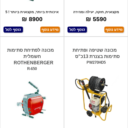
מקצועית, חזקה, יעילה ומהירה
איכותית ביותר, מקצועית ביותר ! 5
בעבודה ! 55
סוגי ר
8900 ₪
5590 ₪
מכונה שטיפה ופתיחת
מכונה לפתיחת סתימות
סתימות בצנרת 13כ"ס
חשמלית
ROTHENBERGER
PW270HD5
R-650