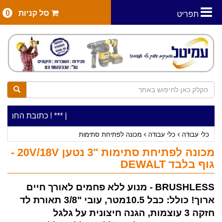
סל קניות
0
תפריט
|
***כלי עבודה להשכרה בתעריף יומי משתלם ! ***
***כתובת החנות: רח' המלאכה 2, ביתן 8 (כניסה מ
כלי עבודה
כלי עבודה
מכונה לפתיחת סתימות
מכונה לפתיחת סתימות "3 נטען 20V/18V -
גוף בלבד DEWALT
BRUSHLESS - מנוע ללא פחמים לאורך חיים
ארוך! כולל: כבל 10.5מטר, עובי "3/8 תאורת לד
חזקה 3 עוצמות, הגנה חיצונית על גלגל