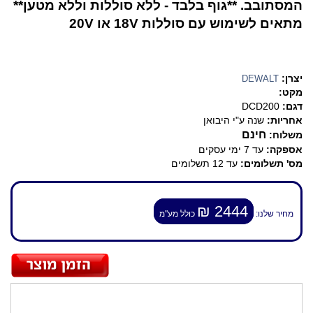
המסתובב. **גוף בלבד - ללא סוללות וללא מטען**
מתאים לשימוש עם סוללות 18V או 20V
יצרן:
DEWALT
מקט:
דגם:
DCD200
אחריות:
שנה ע"י היבואן
חינם
משלוח:
אספקה:
עד 7 ימי עסקים
מס' תשלומים:
עד 12 תשלומים
2444 ₪
מחיר שלנו:
כולל מע"מ