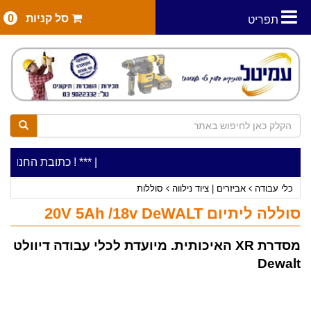
סל קניות
0
תפריט
|
***כלי עבודה להשכרה בתעריף יומי משתלם ! ***
***כתובת החנות: רח' המלאכה 2, ביתן 8 (כניסה מר
כלי עבודה
אביזרים | ציוד נילווה
סוללות
סוללה ליתיום 20V 5Ah /18v DeWALT
מסדרת XR האיכותית. מיועדת לכלי עבודה דיוולט
Dewalt