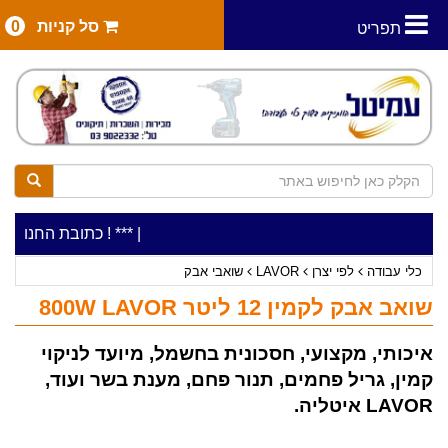
סל קניות
0
תפריט
|
***כלי עבודה להשכרה בתעריף יומי משתלם ! ***
***כתובת החנות: רח' המלאכה 2, ביתן 8 (כניסה מרח
כלי עבודה
לפי יצרן
LAVOR
שואבי אבק
שואב אבק לקמין 12 ליטר 800W LAVOR
איכותי, מקצועי, חסכונית בחשמל, מיועד לניקוי
קמין, גריל פחמים, תנור פחם, מענת בשר ועוד,
LAVOR איטליה.