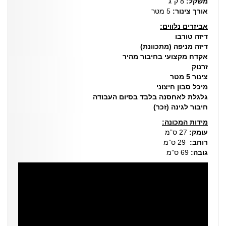
משקל:
8 ק”ג
אורך צינור:
5 מטר
אביזרים נלווים:
דיזה טורבו
דיזה מניפה (מתכוונת)
אקדח מקצועי בחיבור מהיר
זרנוק
צינור 5 מטר
מיכל סבון חיצוני
גלגלת לאחסנה בלבד בסיום העבודה
חיבור לגינה (זכר)
מידות המכונה:
עומק:
27 ס”מ
רוחב:
29 ס”מ
גובה:
69 ס”מ