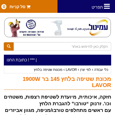
סל קניות
0
תפריט
|
***כלי עבודה להשכרה בתעריף יומי משתלם ! ***
***כתובת החנות: רח' המלאכה 2, ביתן 8 (כניסה מרח'
כלי עבודה
לפי יצרן
LAVOR
מכונות שטיפה בלחץ
מכונת שטיפה בלחץ 145 בר 1900W
LAVOR
חזקה, איכותית, מיועדת לשטיפת רצפות, משטחים
וכו'. זרנוק “טורבו” להגברת הלחץ
עם ראשים מתחלפים טורבו/מניפה, מגוון אביזרים