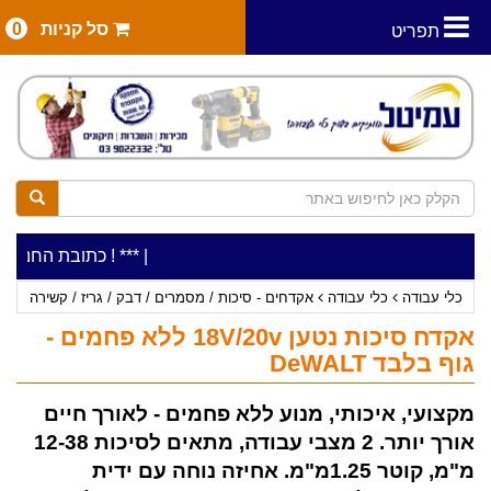
סל קניות
0
תפריט
|
***כלי עבודה להשכרה בתעריף יומי משתלם ! ***
***כתובת החנות: רח' המלאכה 2, ביתן 8 (כניסה מ
כלי עבודה
כלי עבודה
אקדחים - סיכות / מסמרים / דבק / גריז / קשירה
אקדח סיכות נטען 18V/20v ללא פחמים -
גוף בלבד DeWALT
מקצועי, איכותי, מנוע ללא פחמים - לאורך חיים
אורך יותר. 2 מצבי עבודה, מתאים לסיכות 12-38
מ"מ, קוטר 1.25מ"מ. אחיזה נוחה עם ידית