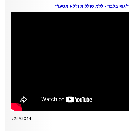
**גוף בלבד - ללא סוללות וללא מטען**
#28#3044