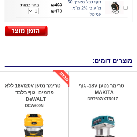
תוף כבל מאריך 50
₪490
בחר כמות:
מ' עובי ½2 מ"מ
₪470
עמיטל
מוצרים דומים:
טרימר נטען 18V- גוף
טרימר נטען 18V/20V ללא
MAKITA
פחמים -גוף בלבד
DeWALT
DRT50Z/XTR01Z
DCW600N