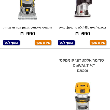
בטכנולוגיית BL (ללא פחמים). מגיע
מקצועי, איכותי, למגוון עבודות נגרות
עם (קול
וכרס
990 ₪
690 ₪
טרימר אלקטרוני קומפקטי
"¼ DeWALT
D26200