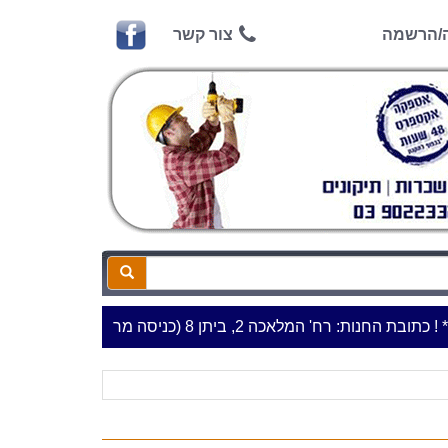
ה/הרשמה
צור קשר
 החנות: רח' המלאכה 2, ביתן 8 (כניסה מרח' עמל 5) א.ת.פארק אפק, ראש העין***