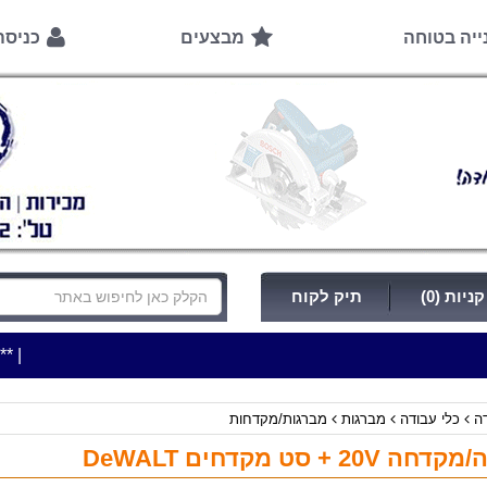
ייה בטוחה
מבצעים
כניס
ניות (0)
תיק לקוח
|
***כלי עבודה להשכרה בתעריף יומי משתלם ! ***
***כתובת
דה
כלי עבודה
מברגות
מברגות/מקדחות
20V + סט מקדחים DeWALT