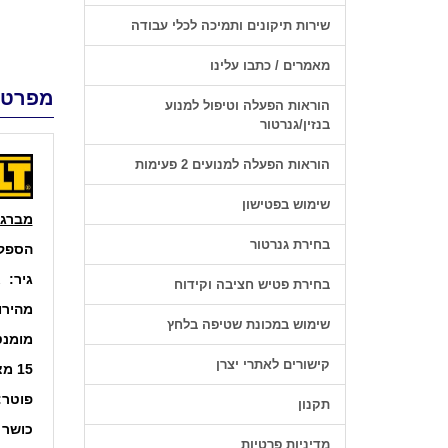
שירות תיקונים ותמיכה לכלי עבודה
מאמרים / כתבו עלינו
מפרט 
הוראות הפעלה וטיפול למנוע
בנזין/גנרטור
הוראות הפעלה למנועים 2 פעימות
שימוש בפטישון
מברגה/
בחירת גנרטור
הספק
גיר:
2 מהירויות
בחירת פטיש חציבה וקידוח
מהירו
שימוש במכונת שטיפה בלחץ
מומנט
קישורים לאתרי יצרן
15 מצבי מצמד ומצב קידוח
פוטר:
תקנון
כושר 
מדיניות פרטיות