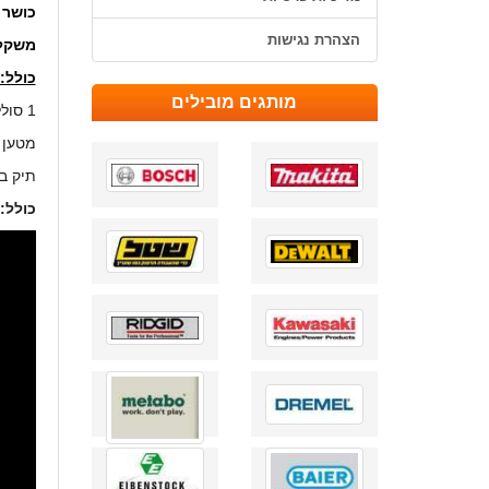
כושר 
הצהרת נגישות
משקל
כולל:
מותגים מובילים
1 סוללה 20V ליתיום 5 אמפר/שעה
מטען מהי
תיק ב
כולל: