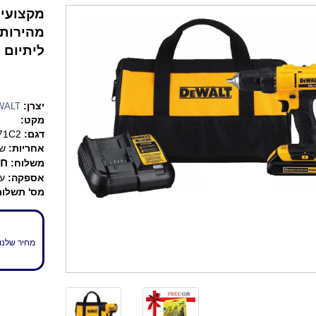
ליתיום 5 אמפר/שעה. + סט מקדחים - מתנה!
יצרן:
WALT
מקט:
דגם:
71C2
אחריות:
שנ
חי
משלוח:
אספקה:
עד 7 
מס' תשלומ
מחיר שלנו